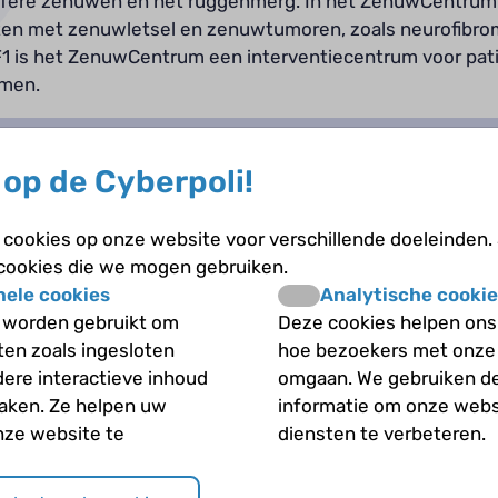
rifere zenuwen en het ruggenmerg. In het ZenuwCentrum 
en met zenuwletsel en zenuwtumoren, zoals neurofibro
1 is het ZenuwCentrum een interventiecentrum voor pat
omen.
k een account aan
om jouw vraag te stellen aan Justus 
op de Cyberpoli!
cookies op onze website voor verschillende doeleinden.
 over gaat.
 cookies die we mogen gebruiken.
nele cookies
Analytische cookie
 worden gebruikt om
Deze cookies helpen ons 
iten zoals ingesloten
hoe bezoekers met onze
zodat de deskundige een goed beeld krijgt.
dere interactieve inhoud
omgaan. We gebruiken d
maken. Ze helpen uw
informatie om onze webs
nze website te
diensten te verbeteren.