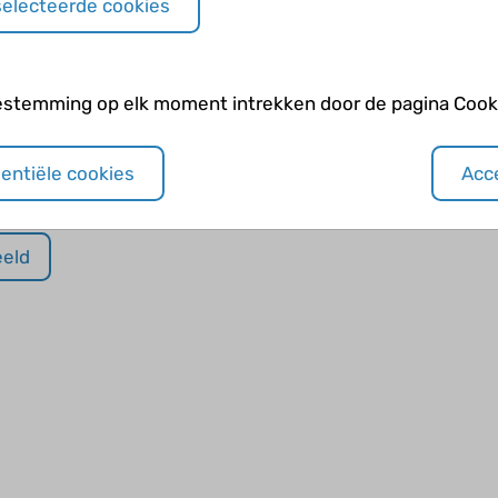
selecteerde cookies
estemming op elk moment intrekken door de pagina Cooki
sentiële cookies
Acce
er naar voorbeeld
als je klaar bent.