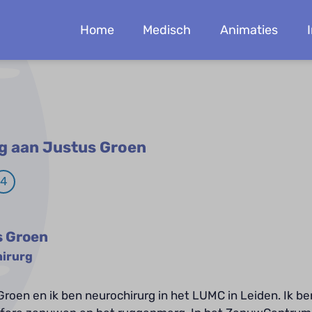
Home
Medisch
Animaties
aag aan Justus Groen
4
s Groen
irurg
Groen en ik ben neurochirurg in het LUMC in Leiden. Ik be