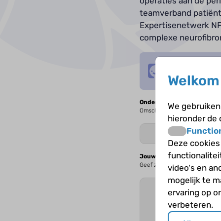
operaties aan de pe
teamverband patiënt
Expertisenetwerk NF
complexe neurofibr
Log in
of
maa
Welkom 
Onderwerp
We gebruiken 
Omschrijf kort waar jouw vraag
hieronder de
Functio
Deze cookies
functionalite
Jouw vraag
Geef zoveel mogelijk details 
video's en an
mogelijk te 
ervaring op o
verbeteren.