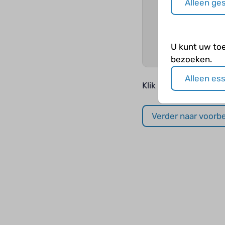
Alleen ge
U kunt uw to
bezoeken.
Alleen es
Klik op de knop
verd