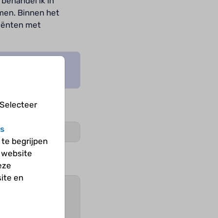
behandel ik in
men. Binnen het
iënten met
Groen
 Selecteer
s
te begrijpen
 website
eze
ite en