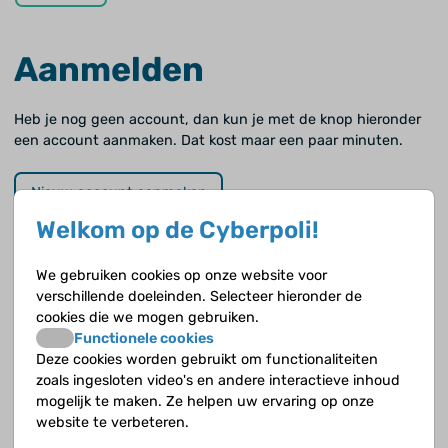
Aanmelden
Heb je nog geen account, dan kun je met de knop hieronder
een account aanmaken. Dat kost maar een paar minuten.
Nieuw account aanmaken
Welkom op de Cyberpoli!
Wachtwoord vergeten?
We gebruiken cookies op onze website voor
verschillende doeleinden. Selecteer hieronder de
Als je je wachtwoord vergeten of kwijt bent kun je hieronder
cookies die we mogen gebruiken.
ook een nieuw wachtwoord aanvragen.
Functionele cookies
Deze cookies worden gebruikt om functionaliteiten
zoals ingesloten video's en andere interactieve inhoud
Wachtwoord vergeten
mogelijk te maken. Ze helpen uw ervaring op onze
website te verbeteren.