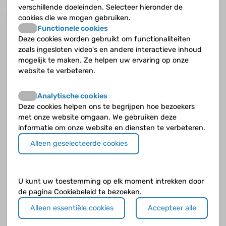
verschillende doeleinden. Selecteer hieronder de
Juul (12) is geopereerd aan een craniofaryngeoom.
cookies die we mogen gebruiken.
Functionele cookies
Deze cookies worden gebruikt om functionaliteiten
zoals ingesloten video's en andere interactieve inhoud
mogelijk te maken. Ze helpen uw ervaring op onze
Laatste nieuws
website te verbeteren.
Analytische cookies
Goed nieuws: veelbelovend
Deze cookies helpen ons te begrijpen hoe bezoekers
medicijn voor hypothalame
met onze website omgaan. We gebruiken deze
obesitas
informatie om onze website en diensten te verbeteren.
Met een nieuw medicijn is er hoopgevend
Alleen geselecteerde cookies
nieuws voor jongeren met een
craniofaryngeoom die na hun behandeling last
hebben gekregen van hypothalame obesitas.
U kunt uw toestemming op elk moment intrekken door
de pagina Cookiebeleid te bezoeken.
Financiële stress? Vertel jouw
verhaal op Geld&Ziek
Alleen essentiële cookies
Accepteer alle
Groeit geldstress jou soms boven het hoofd?