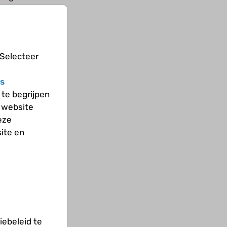
n
 Selecteer
s
te begrijpen
 website
eze
ite en
ebeleid te