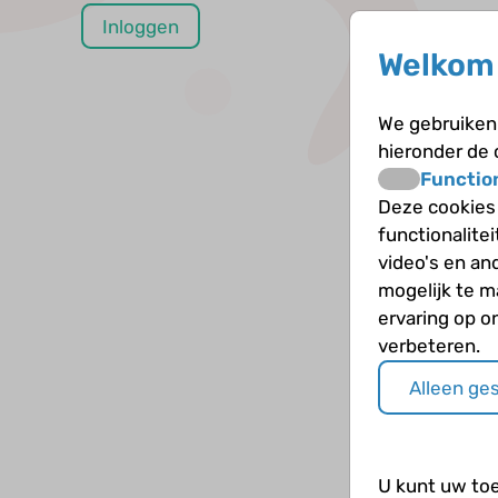
Welkom 
We gebruiken 
hieronder de
Functio
Deze cookies
functionalite
video's en an
mogelijk te 
ervaring op o
verbeteren.
Alleen ge
U kunt uw to