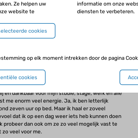
or hoe het nou echt voelt. Als je iedere dag zo
maken. Ze helpen uw
informatie om onze webs
s en beperkingen is het ook niet bepaald een
nze website te
diensten te verbeteren.
 Het is een kwestie van doorgaan, proberen
m ermee te dealen. Alleen die drie dingen zijn al
selecteerde cookies
k is. Het vergt enorm veel positiviteit,
ergeten, moed.
 opstaan met zo veel klachten, de dag doorkomen
estemming op elk moment intrekken door de pagina Cooki
 van de dag gaan slapen met het idee dat de
an de positieve gedachtes? Hoe houd je moed
sentiële cookies
Acce
een simpel antwoord op. Voor mij geldt dat ik me
leuk zijn in mijn leven, dat zijn mijn steunpilaren,
ij en dankbaar voor mijn studie, stage, werk en alle
t me enorm veel energie. Ja, ik ben letterlijk
rond zeven uur op bed. Maar ik haal er zoveel
gevoel dat ik op een dag weer iets heb kunnen doen
ik probeer dan ook om ze zo veel mogelijk vast te
 zo veel voor me.