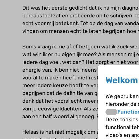
Dit was het eerste gedicht dat ik na mijn diagno
bureaustoel zat en probeerde op te schrijven ho
echt voor mij betekent. Tot op de dag van vand
vinden om mensen echt te laten begrijpen hoe 
Soms vraag ik me af of hetgeen wat ik zoek wel
wat win ik er nu eigenlijk mee? Als mensen mij e
iedere dag voel, wat dan? Het zorgt er niet voor d
energie van. Ik ben niet ineens genezen. Maar w
vooral te maken heeft met rust, niet eens zo zee
Welkom 
meer iedere keuze hoeft te verantwoorden, dat j
begrijpen dat de definitie van goed en slecht z
We gebruiken 
denk dat het vooral echt meer rust geeft. Je ho
hieronder de
van je eeuwige klachten. Als ze het echt zoude
Functio
aan een half woord al genoeg. En soms, zou dat t
Deze cookies
functionalite
Helaas is het niet mogelijk om anderen te laten 
video's en an