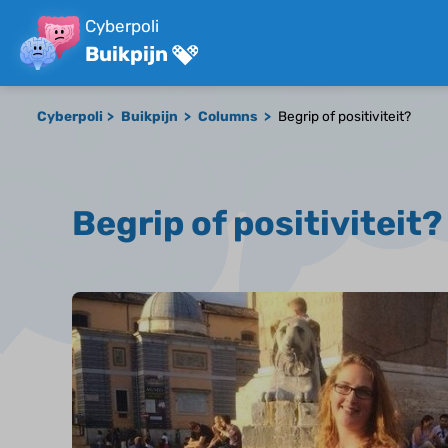
Cyberpoli
Buikpijn
Cyberpoli
Buikpijn
Columns
Begrip of positiviteit?
Begrip of positiviteit?