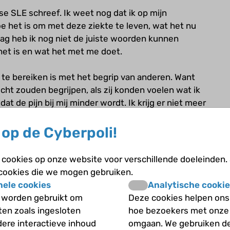
se SLE schreef. Ik weet nog dat ik op mijn
e het is om met deze ziekte te leven, wat het nu
aag heb ik nog niet de juiste woorden kunnen
het is en wat het met me doet.
 te bereiken is met het begrip van anderen. Want
cht zouden begrijpen, als zij konden voelen wat ik
at de pijn bij mij minder wordt. Ik krijg er niet meer
elk effect heeft het dan wel? Ik denk dat het
r fysiek, maar vooral mentaal. Het feit dat je niet
op de Cyberpoli!
e niet iedere keer alles moet uitleggen en dat ze
o enorm anders is dan voor gezonde mensen. Ja, ik
cookies op onze website voor verschillende doeleinden.
eft niet meer op zoek naar de makkelijkste uitleg
 cookies die we mogen gebruiken.
n begrijpen, voelen en vooral weten, dan hebben ze
nele cookies
Analytische cookie
och best wel fijn zijn.
 worden gebruikt om
Deze cookies helpen ons 
iten zoals ingesloten
hoe bezoekers met onze
voelen wat jij iedere dag voelt. Evenmin is het
dere interactieve inhoud
omgaan. We gebruiken d