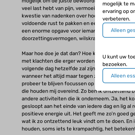
mogelijk om de juiste bewoordingen te vinden vo
mogelijk te 
veel last hebt van pijn, vermoeidheid, blokkade
ervaring op o
kwestie van nadenken over hoe je je nou voelt.
verbeteren.
voldoende rust te pakken en een manier vinden o
Alleen ge
een enorme opgave voor iemand die chronisch zie
doorzettingsvermogen, wilskracht en, niet te v
Maar hoe doe je dat dan? Hoe kan je iedere dag
U kunt uw to
met klachten die erger worden en aan het einde
bezoeken.
volgende dag hetzelfde zal zijn? Hoe kom je a
Alleen es
wanneer het altijd maar tegen zit? Ook hier is g
probeer te blijven focussen op de dingen die wél 
die houden mij overeind. Zo ben ik ontzettend bl
andere activiteiten die ik onderneem. Ja, het kos
gesloopt aan het einde van iedere dag en lig al 
positieve energie uit. Het geeft me zo’n goed 
wat ik zo ontzettend leuk vindt om te doen. En 
houden, soms iets te krampachtig, het betekent