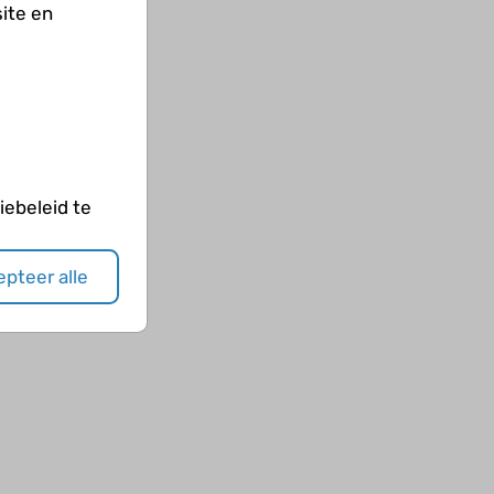
ite en
ebeleid te
pteer alle