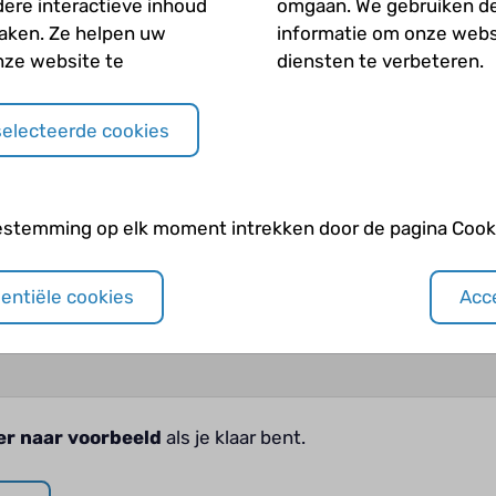
 over gaat.
dere interactieve inhoud
omgaan. We gebruiken d
maken. Ze helpen uw
informatie om onze webs
nze website te
diensten te verbeteren.
zodat de deskundige een goed beeld krijgt.
selecteerde cookies
estemming op elk moment intrekken door de pagina Cooki
sentiële cookies
Acce
er naar voorbeeld
als je klaar bent.