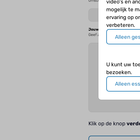
Omschrijf kort waar jouw vraag
video's en an
mogelijk te 
ervaring op o
verbeteren.
Jouw vraag
Geef zoveel mogelijk details 
Alleen ge
U kunt uw to
bezoeken.
Alleen es
Klik op de knop
verd