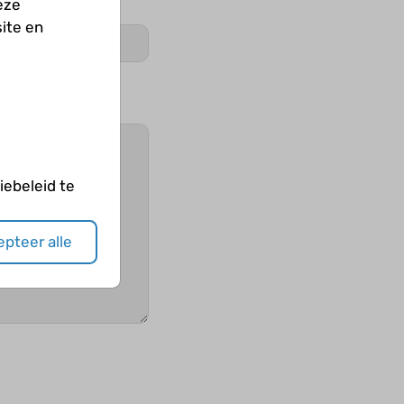
eze
ite en
ebeleid te
pteer alle