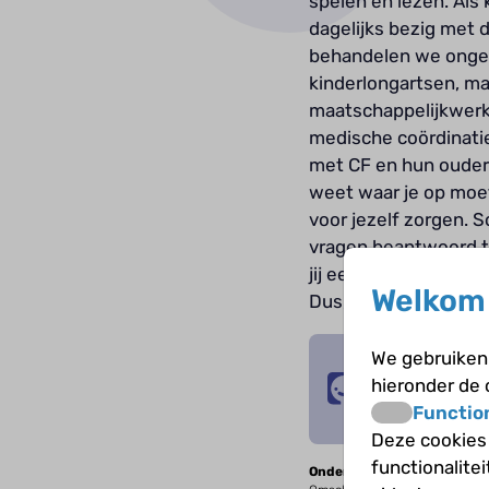
spelen en lezen. Als
dagelijks bezig met 
behandelen we ongev
kinderlongartsen, ma
maatschappelijkwerke
medische coördinatie
met CF en hun ouders
weet waar je op moe
voor jezelf zorgen. 
vragen beantwoord te 
jij een gelegenheid 
Welkom 
Dus, vraag maar raak
We gebruiken 
Log in
of
maa
hieronder de
Janssens
Functio
Deze cookies
functionalite
Onderwerp