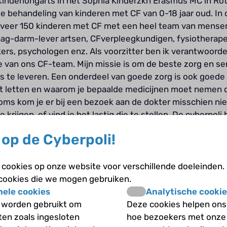
 kinderlongarts in het Sophia Kinderzkh Erasmus MC in Rot
de behandeling van kinderen met CF van 0-18 jaar oud. In
eer 150 kinderen met CF met een heel team van mensen
ag-darm-lever artsen, CFverpleegkundigen, fysiotherapeu
rs, psychologen enz. Als voorzitter ben ik verantwoordel
 van ons CF-team. Mijn missie is om de beste zorg en se
 te leveren. Een onderdeel van goede zorg is ook goede v
t letten en waarom je bepaalde medicijnen moet nemen d
Soms kom je er bij een bezoek aan de dokter misschien nie
krijgen, of vind je het lastig die te stellen. De cyberpoli
om op elk moment je vragen over CF te stellen. Ik beantwo
op de Cyberpoli!
.
cookies op onze website voor verschillende doeleinden.
k een account aan
om jouw vraag te stellen aan Kinderlo
 cookies die we mogen gebruiken.
nele cookies
Analytische cookie
 worden gebruikt om
Deze cookies helpen ons 
iten zoals ingesloten
hoe bezoekers met onze