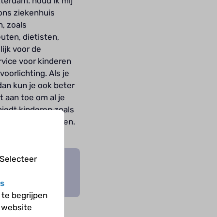
terdam. houd ik mij
 ons ziekenhuis
, zoals
ten, dietisten,
ijk voor de
rvice voor kinderen
oorlichting. Als je
an kun je ook beter
t aan toe om al je
 biedt kinderen zoals
ord graag je vragen.
 Selecteer
ngarts Hettie
s
te begrijpen
 website