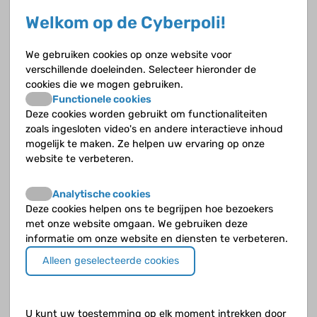
Welkom op de Cyberpoli!
Als je nieren meer dan zes maanden minder goed
werken, heb je chronische nierinsufficiëntie. Als
We gebruiken cookies op onze website voor
het nog slechter wordt, ondanks dieet en
verschillende doeleinden. Selecteer hieronder de
medicijnen, en je nieren helemaal niet meer
cookies die we mogen gebruiken.
werken, heb je terminale nierinsufficiëntie.
Functionele cookies
Deze cookies worden gebruikt om functionaliteiten
zoals ingesloten video's en andere interactieve inhoud
Geboortedefecten van de nieren en
mogelijk te maken. Ze helpen uw ervaring op onze
aangeboren afwijkingen aan urinewegen
website te verbeteren.
Afwijkingen aan nieren en urinewegen die voor je
geboorte ontstaan, noemen we CAKUT
Analytische cookies
(congenital anomalies of the kidney and urinary
Deze cookies helpen ons te begrijpen hoe bezoekers
tract). Ongeveer 40% van de kinderen met
met onze website omgaan. We gebruiken deze
nierinsufficiëntie heeft zo’n aangeboren
informatie om onze website en diensten te verbeteren.
(congenitale) afwijking van de urinewegen.
Alleen geselecteerde cookies
U kunt uw toestemming op elk moment intrekken door