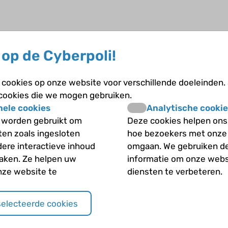
 beschadigingen in de witte stof van de hersenen naast de
 rol. De cellen in de witte stof die nog in ontwikkeling 
op de Cyberpoli!
e geboorte kan er schade aan de witte stof ontstaan, bij
ademing of bij schommelingen van de bloeddruk.
cookies op onze website voor verschillende doeleinden.
laire leucomalacie" op de Cyberpoli
 cookies die we mogen gebruiken.
nele cookies
Analytische cookie
 worden gebruikt om
Deze cookies helpen ons 
iten zoals ingesloten
hoe bezoekers met onze
dere interactieve inhoud
omgaan. We gebruiken d
maken. Ze helpen uw
informatie om onze webs
nze website te
diensten te verbeteren.
selecteerde cookies