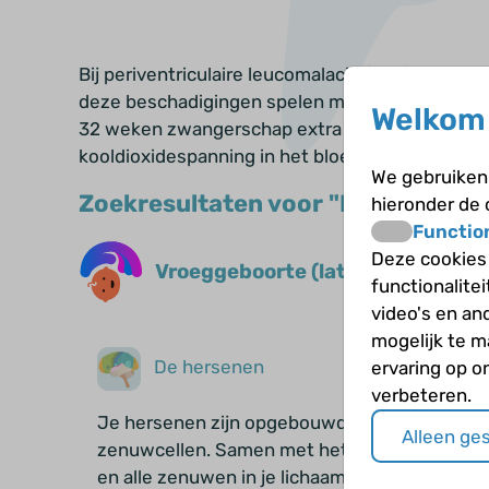
Bij periventriculaire leucomalacie (PVL) zijn er
deze beschadigingen spelen meerdere factoren een
Welkom 
32 weken zwangerschap extra gevoelig. Ook na d
kooldioxidespanning in het bloed is tijdens be
We gebruiken 
Zoekresultaten voor "Periventricu
hieronder de
Functio
Deze cookies
Vroeggeboorte (late gevolgen)
functionalite
video's en an
mogelijk te 
De hersenen
ervaring op o
verbeteren.
Je hersenen zijn opgebouwd uit miljarden
Alleen ge
zenuwcellen. Samen met het ruggenmerg
en alle zenuwen in je lichaam maken ze