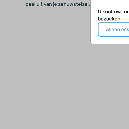
deel uit van je zenuwstelsel.
U kunt uw to
bezoeken.
Alleen es