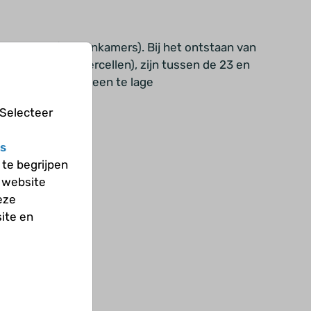
 ventrikels (hersenkamers). Bij het ontstaan van
zijn (de voorlopercellen), zijn tussen de 23 en
voorbeeld als er een te lage
 Selecteer
s
te begrijpen
 website
eze
ite en