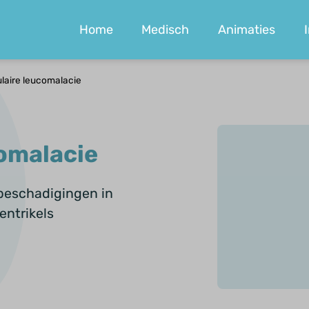
Home
Medisch
Animaties
ulaire leucomalacie
comalacie
r beschadigingen in
entrikels