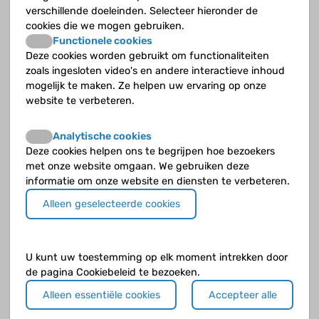
verschillende doeleinden. Selecteer hieronder de
aangeboren afwijkingen aan urinewegen
cookies die we mogen gebruiken.
Afwijkingen aan nieren en urinewegen die voor je
Functionele cookies
geboorte ontstaan, noemen we CAKUT
Deze cookies worden gebruikt om functionaliteiten
(congenital anomalies of the kidney and urinary
zoals ingesloten video's en andere interactieve inhoud
tract). Ongeveer 40% van de kinderen met
mogelijk te maken. Ze helpen uw ervaring op onze
nierinsufficiëntie heeft zo’n aangeboren
website te verbeteren.
(congenitale) afwijking van de urinewegen.
Analytische cookies
Deze cookies helpen ons te begrijpen hoe bezoekers
Erfelijke nieraandoeningen
met onze website omgaan. We gebruiken deze
informatie om onze website en diensten te verbeteren.
Sommige nierziekten zitten in de familie, ze
Alleen geselecteerde cookies
worden steeds van ouder op kind doorgegeven.
Het bekendste voorbeeld is polycysteuze nieren.
Dan zitten er kleine met vocht gevulde blaasjes in
U kunt uw toestemming op elk moment intrekken door
je nieren. Omdat het er in de loop van de tijd
de pagina Cookiebeleid te bezoeken.
steeds meer worden, gaat je gewone nierweefsel
kapot. Er is geen behandeling voor.
Alleen essentiële cookies
Accepteer alle