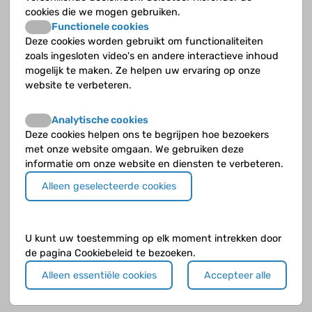
nog ideeën en vinden jullie die zelf ook leuk of handig? Samen
cookies die we mogen gebruiken.
gaan we in gesprek met de zorgverleners. Aan het eind van
Functionele cookies
de workshop ligt het eerste idee klaar voor de FUTURE
Deze cookies worden gebruikt om functionaliteiten
toolbox!
zoals ingesloten video's en andere interactieve inhoud
mogelijk te maken. Ze helpen uw ervaring op onze
Wil je je aanmelden of hebben jij of je ouders vragen voor
website te verbeteren.
Marit en Minke? Mail dan naar
futurestudie@nivel.nl
of stuur
een appje naar het FUTURE telefoonnummer: 06-16501301.
Analytische cookies
Kan je nou niet op 7 juni of is deze datum al vol? Niet
Deze cookies helpen ons te begrijpen hoe bezoekers
getreurd: op 20 juni en 12 juli houden Marit en Minke nog
met onze website omgaan. We gebruiken deze
twee workshops over de toolbox op andere locaties.
informatie om onze website en diensten te verbeteren.
Alleen geselecteerde cookies
U kunt uw toestemming op elk moment intrekken door
de pagina Cookiebeleid te bezoeken.
Alleen essentiële cookies
Accepteer alle