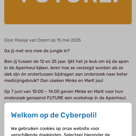
Door Roesja van Doorn op 15 mei 2025
Ga jij met ons mee de jungle in?
Ben jij tussen de 12 en 25 jaar, lijkt het je leuk om bij de apen
in de Apenheul kijken, leren hoe ze verzorgd worden als ze
ziek zijn én ondertussen bijdragen aan onderzoek naar beter
medicijngebruik? Dan zoeken Minke en Marit jou!
Op 7 juni van 10:00 – 14:00 geven Minke en Marit voor hun
onderzoek genaamd FUTURE een workshop in de Apenheul.
Jullie leren elkaar kennen, krijgen gratis uitleg in de Apenheul
over de apen en bedenken wat jullie graag willen om te
Welkom op de Cyberpoli!
zorgen dat jullie medicijngebruik fijner, beter en gemakkelijker
gaat.
We gebruiken cookies op onze website voor
Later komen zorgverleners ook even langs online: hebben zij
verschillende doeleinden. Selecteer hieronder de