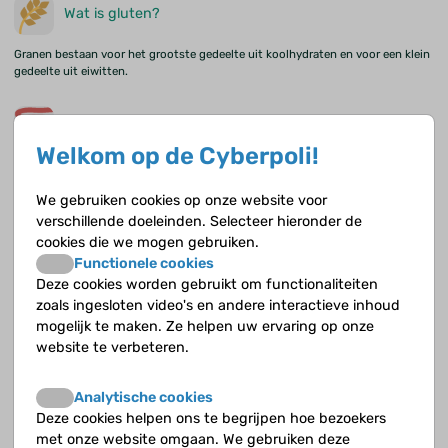
Wat is gluten?
Granen bestaan voor het grootste gedeelte uit koolhydraten en voor een klein
gedeelte uit eiwitten.
Hoe werkt een gezonde dunne darm?
Welkom op de Cyberpoli!
De dunne darm speelt een belangrijke rol in de spijsvertering. Voedingsstoffen
worden in de dunne darm verteerd en vervolgens opgenomen in de bloedbaan.
We gebruiken cookies op onze website voor
verschillende doeleinden. Selecteer hieronder de
Wat is er mis bij coeliakie?
cookies die we mogen gebruiken.
Functionele cookies
Als je coeliakie hebt is je dunne darm beschadigd. Dat komt door een
Deze cookies worden gebruikt om functionaliteiten
afweerreactie van je afweersysteem. Je afweersysteem beschermt je tegen
zoals ingesloten video's en andere interactieve inhoud
lichaamsvreemde stoffen (indringers zoals bacteriën en virussen) zodat je niet
mogelijk te maken. Ze helpen uw ervaring op onze
ziek wordt.
website te verbeteren.
Kan iedereen coeliakie krijgen?
Analytische cookies
Deze cookies helpen ons te begrijpen hoe bezoekers
Je kunt coeliakie ontwikkelen als je er erfelijke aanleg voor hebt, maar dat
met onze website omgaan. We gebruiken deze
hoeft niet. Wie het wel of niet krijgt en waarom of wanneer, is niet duidelijk.