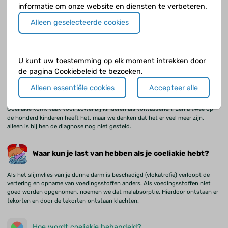
Wel weten we dat omgevingsfactoren een rol spelen.
informatie om onze website en diensten te verbeteren.
Alleen geselecteerde cookies
De diagnose coeliakie
Als ze denken dat je coeliakie hebt, krijg je aanvullend onderzoek om de
U kunt uw toestemming op elk moment intrekken door
diagnose te bevestigen.
de pagina Cookiebeleid te bezoeken.
Alleen essentiële cookies
Accepteer alle
Hoe vaak komt coeliakie voor?
Coeliakie komt vaak voor, zowel bij kinderen als volwassenen. Eén à twee op
de honderd kinderen heeft het, maar we denken dat het er veel meer zijn,
alleen is bij hen de diagnose nog niet gesteld.
Waar kun je last van hebben als je coeliakie hebt?
Als het slijmvlies van je dunne darm is beschadigd (vlokatrofie) verloopt de
vertering en opname van voedingsstoffen anders. Als voedingsstoffen niet
goed worden opgenomen, noemen we dat malabsorptie. Hierdoor ontstaan er
tekorten en door de tekorten ontstaan klachten.
Hoe wordt coeliakie behandeld?