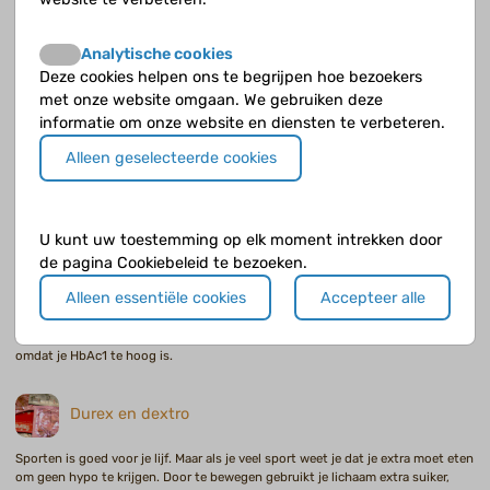
De vastenmaand ramadan duurt 29 of 30 dagen en wordt afgesloten door het
Suikerfeest. Tussen zonsopgang en zonsondergang mag je niet eten en
Analytische cookies
drinken.
Deze cookies helpen ons te begrijpen hoe bezoekers
met onze website omgaan. We gebruiken deze
Meiden en lijnen
informatie om onze website en diensten te verbeteren.
Alleen geselecteerde cookies
Zo’n 40% van de meiden met diabetes heeft eetproblemen. Meisjes in de
puberteit zijn vaak onzeker over hun figuur of hun uiterlijk en vinden zichzelf,
terecht of onterecht, al gauw te dik.
U kunt uw toestemming op elk moment intrekken door
Pompen of spuiten
de pagina Cookiebeleid te bezoeken.
Alleen essentiële cookies
Accepteer alle
Er kunnen heel verschillende redenen zijn waarom je een insulinepomp wilt
gebruiken. Als je bloedglucosewaarden bijvoorbeeld heel erg schommelen,
omdat je vaak last hebt van hypo’s, omdat je ’s ochtends heel erg hoog zit of
omdat je HbAc1 te hoog is.
Durex en dextro
Sporten is goed voor je lijf. Maar als je veel sport weet je dat je extra moet eten
om geen hypo te krijgen. Door te bewegen gebruikt je lichaam extra suiker,