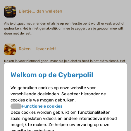
Biertje…, dan wel eten
Als je uitgaat met vrienden of als je op een feestje bent wordt er vaak alcohol
gedronken. Het is niet gemakkelijk om nee te zeggen, als je gewoon mee wilt
doen met de rest.
Roken … liever niet!
Roken is voor niemand goed, maar als je diabetes hebt is het extra slecht. Het
is moeilijk om nee te zeggen als al je vrienden roken en misschien heb je
helemaal geen zin om aan later te denken. Maar we willen je toch waarschuwen
Welkom op de Cyberpoli!
voor de gevolgen.
We gebruiken cookies op onze website voor
De eerste prik
verschillende doeleinden. Selecteer hieronder de
cookies die we mogen gebruiken.
Herinner jij je ook nog je eerste prik? Waar je was, wie erbij waren en vooral hoe
Functionele cookies
je je voelde? Alle eerste keren zijn belangrijk. Ook de eerste prik bij diabetes.
Deze cookies worden gebruikt om functionaliteiten
zoals ingesloten video's en andere interactieve inhoud
Ramadan
mogelijk te maken. Ze helpen uw ervaring op onze
website te verbeteren.