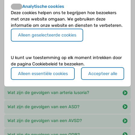
gezond hart?
Analytische cookies
Deze cookies helpen ons te begrijpen hoe bezoekers
Wat is er anders bij PPHN ten opzichte van een
met onze website omgaan. We gebruiken deze
gezond hart?
informatie om onze website en diensten te verbeteren.
Alleen geselecteerde cookies
Wat is er anders in het geval van pulmonale
hypertensie als gevolg van een hartafwijking en
andere oorzaken? ?
U kunt uw toestemming op elk moment intrekken door
de pagina Cookiebeleid te bezoeken.
Wat is pulmonale hypertensie?
Alleen essentiële cookies
Accepteer alle
Wat verandert er in de bloedstroom bij een ODB?
Wat zijn de gevolgen van arteria lusoria?
Wat zijn de gevolgen van een ASD?
Wat zijn de gevolgen van een AVSD?
Wat zijn de gevolgen van een ODB?