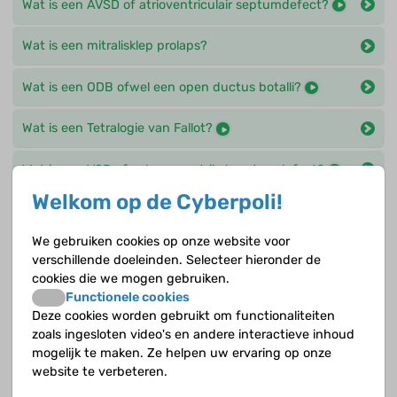
Wat is een AVSD of atrioventriculair septumdefect?
Wat is een mitralisklep prolaps?
Wat is een ODB ofwel een open ductus botalli?
Wat is een Tetralogie van Fallot?
Wat is een VSD ofwel een ventrikel septumdefect?
Welkom op de Cyberpoli!
Wat is er anders bij een ASD ten opzichte van een
gezond hart?
We gebruiken cookies op onze website voor
verschillende doeleinden. Selecteer hieronder de
Wat is er anders bij een AVSD ten opzichte van een
cookies die we mogen gebruiken.
gezond hart?
Functionele cookies
Deze cookies worden gebruikt om functionaliteiten
Wat is er anders bij een tetralogie van Fallot ten
zoals ingesloten video's en andere interactieve inhoud
opzichte van een gezond hart?
mogelijk te maken. Ze helpen uw ervaring op onze
website te verbeteren.
Wat is er anders bij een VSD ten opzichte van een