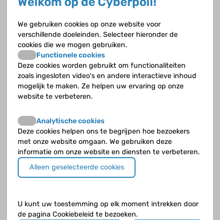
Welkom op de Cyberpoli!
vinden?
We gebruiken cookies op onze website voor
Welke hulpmiddelen zijn er met pictogrammen?
verschillende doeleinden. Selecteer hieronder de
cookies die we mogen gebruiken.
Zijn er nog handige tips om mijn kind met
Functionele cookies
Downsyndroom te leren fietsen?
Deze cookies worden gebruikt om functionaliteiten
zoals ingesloten video's en andere interactieve inhoud
Zijn er praktische internetwinkels voor kinderen met
mogelijk te maken. Ze helpen uw ervaring op onze
een verstandelijke beperking?
website te verbeteren.
Zijn er speciale knutselboeken voor kinderen met een
Analytische cookies
verstandige beperking?
Deze cookies helpen ons te begrijpen hoe bezoekers
met onze website omgaan. We gebruiken deze
informatie om onze website en diensten te verbeteren.
Alleen geselecteerde cookies
Andere categorieën
Afweersysteem en vaccinaties
U kunt uw toestemming op elk moment intrekken door
de pagina Cookiebeleid te bezoeken.
Algemeen