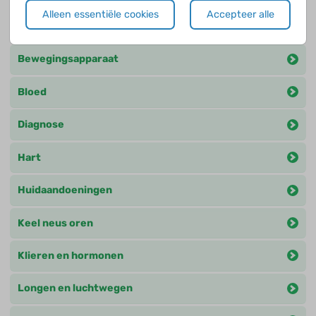
Alleen essentiële cookies
Accepteer alle
Andere praktische zaken
Bewegingsapparaat
Bloed
Diagnose
Hart
Huidaandoeningen
Keel neus oren
Klieren en hormonen
Longen en luchtwegen