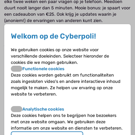
elke twee weken een paar vragen op je telefoon. Meedoen
duurt nooit langer dan 5 minuten. Mooie bonus: je spaart voor
een cadeaubon van €25. Ook krijg je updates waarin je
(anoniem!) de ervaringen van anderen kunt zien.
Meer weten? Jong & Sterk is van het Nivel, een organisatie
Welkom op de Cyberpoli!
die onderzoek doet naar de Nederlandse zorg. Mail hen op
jongensterk@nivel.nl
als je vragen hebt!
We gebruiken cookies op onze website voor
verschillende doeleinden. Selecteer hieronder de
cookies die we mogen gebruiken.
Functionele cookies
Deze cookies worden gebruikt om functionaliteiten
zoals ingesloten video's en andere interactieve inhoud
mogelijk te maken. Ze helpen uw ervaring op onze
website te verbeteren.
Analytische cookies
Deze cookies helpen ons te begrijpen hoe bezoekers
met onze website omgaan. We gebruiken deze
informatie om onze website en diensten te verbeteren.