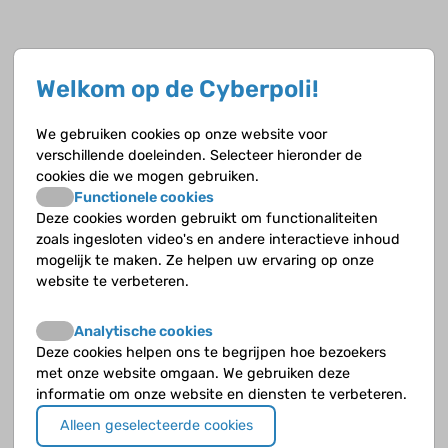
Welkom op de Cyberpoli!
Zoekresultaten voor "Bloedtransfusies" op
de Cyberpoli
We gebruiken cookies op onze website voor
verschillende doeleinden. Selecteer hieronder de
Hereditaire sferocytose
cookies die we mogen gebruiken.
Functionele cookies
Deze cookies worden gebruikt om functionaliteiten
Welke problemen veroorzaakt hereditaire
zoals ingesloten video's en andere interactieve inhoud
sferocytose?
mogelijk te maken. Ze helpen uw ervaring op onze
website te verbeteren.
De problemen die je kunt krijgen, worden
veroorzaakt ofwel door een tekort aan rode
Analytische cookies
bloedcellen ofwel door de verhoogde afbraak van
Deze cookies helpen ons te begrijpen hoe bezoekers
rode bloedcellen.
met onze website omgaan. We gebruiken deze
informatie om onze website en diensten te verbeteren.
De behandeling van hereditaire
Alleen geselecteerde cookies
sferocytose