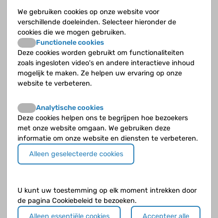
We gebruiken cookies op onze website voor
Jouw vraag
Geef zoveel mogelijk details zodat de deskundige een goed beeld krijgt.
verschillende doeleinden. Selecteer hieronder de
cookies die we mogen gebruiken.
Functionele cookies
Deze cookies worden gebruikt om functionaliteiten
zoals ingesloten video's en andere interactieve inhoud
mogelijk te maken. Ze helpen uw ervaring op onze
website te verbeteren.
Analytische cookies
Deze cookies helpen ons te begrijpen hoe bezoekers
met onze website omgaan. We gebruiken deze
Klik op de knop
verder naar voorbeeld
als je klaar bent.
informatie om onze website en diensten te verbeteren.
Alleen geselecteerde cookies
U kunt uw toestemming op elk moment intrekken door
de pagina Cookiebeleid te bezoeken.
Alleen essentiële cookies
Accepteer alle