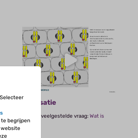
 Selecteer
H4 Lyonisatie
s
Gekoppelde veelgestelde vraag:
Wat is
te begrijpen
lyonisatie?
 website
eze