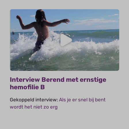
Interview Berend met ernstige
hemofilie B
Gekoppeld interview:
Als je er snel bij bent
wordt het niet zo erg