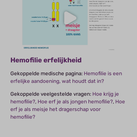
Hemofilie erfelijkheid
Gekoppelde medische pagina:
Hemofilie is een
erfelijke aandoening, wat houdt dat in?
Gekoppelde veelgestelde vragen:
Hoe krijg je
hemofilie?
,
Hoe erf je als jongen hemofilie?
,
Hoe
erf je als meisje het dragerschap voor
hemofilie?