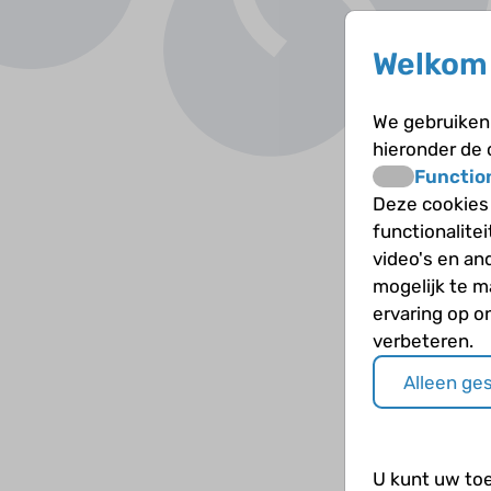
Welkom 
We gebruiken 
hieronder de
Functio
Deze cookies
functionalite
video's en an
mogelijk te 
ervaring op o
verbeteren.
Alleen ge
U kunt uw to