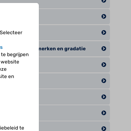
 Selecteer
s
erschillen, kenmerken en gradatie
te begrijpen
 website
 cel
eze
ite en
nker
ren
ebeleid te