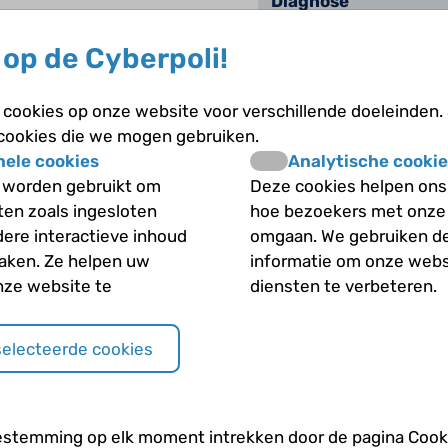
Diagnose
op de Cyberpoli!
Hersenen
Hersentumoren
cookies op onze website voor verschillende doeleinden.
 cookies die we mogen gebruiken.
nele cookies
Analytische cookie
Hersentumoren; de v
 worden gebruikt om
Deze cookies helpen ons 
iten zoals ingesloten
hoe bezoekers met onze
Het ontstaan van een
dere interactieve inhoud
omgaan. We gebruiken d
maken. Ze helpen uw
informatie om onze webs
Het ontstaan van ka
nze website te
diensten te verbeteren.
Klachten
selecteerde cookies
Soorten hersentumo
estemming op elk moment intrekken door de pagina Cooki
Vóórkomen