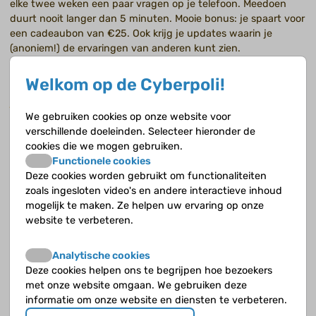
elke twee weken een paar vragen op je telefoon. Meedoen
duurt nooit langer dan 5 minuten. Mooie bonus: je spaart voor
een cadeaubon van €25. Ook krijg je updates waarin je
(anoniem!) de ervaringen van anderen kunt zien.
Meer weten? Jong & Sterk is van het Nivel, een organisatie
Welkom op de Cyberpoli!
die onderzoek doet naar de Nederlandse zorg. Mail hen op
jongensterk@nivel.nl
als je vragen hebt!
We gebruiken cookies op onze website voor
verschillende doeleinden. Selecteer hieronder de
cookies die we mogen gebruiken.
Functionele cookies
Deze cookies worden gebruikt om functionaliteiten
zoals ingesloten video's en andere interactieve inhoud
mogelijk te maken. Ze helpen uw ervaring op onze
website te verbeteren.
Analytische cookies
Deze cookies helpen ons te begrijpen hoe bezoekers
met onze website omgaan. We gebruiken deze
informatie om onze website en diensten te verbeteren.