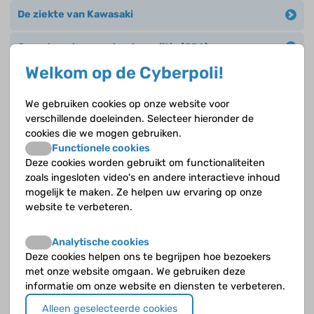
De ziekte van Kawasaki
Granulomatose met polyangiitis (GPA)
Welkom op de Cyberpoli!
Henoch-Schönlein vasculitis
We gebruiken cookies op onze website voor
Juveniele dermatomyositis (JDM)
verschillende doeleinden. Selecteer hieronder de
cookies die we mogen gebruiken.
Microscopische polyangiitis (MPA)
Functionele cookies
Deze cookies worden gebruikt om functionaliteiten
Mixed connective tissue disease (MCTD)
zoals ingesloten video's en andere interactieve inhoud
mogelijk te maken. Ze helpen uw ervaring op onze
website te verbeteren.
Overige behandelingen JIA
Analytische cookies
Polyarteritis nodosa
Deze cookies helpen ons te begrijpen hoe bezoekers
met onze website omgaan. We gebruiken deze
Sclerodermie
informatie om onze website en diensten te verbeteren.
Systemische lupus erythomatosus (SLE)
Alleen geselecteerde cookies