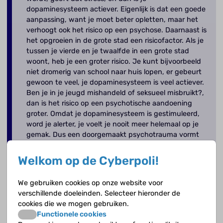
dopaminesysteem actiever. Eigenlijk is dat een goede
aanpassing, want je moet beter opletten, maar het
verhoogt ook het risico op een psychose. Daarnaast is
het opgroeien in de grote stad een risicofactor. Als je
tussen je vierde en je twaalfde in een grote stad
woont, heb je een groter risico. Je kunt bijvoorbeeld
niet dromerig van school naar huis lopen, er gebeurt
gewoon te veel, je dopaminesysteem is veel actiever.
Ben je in je jeugd mishandeld of seksueel misbruikt?,
dan is het risico op een psychotische aandoening
groter. Omdat je dopaminesysteem is gestimuleerd,
word je alerter, je voelt je nooit meer helemaal op je
gemak. Dus een doorgemaakt psychotrauma vormt
ook een belangrijke risicofactor.
Welkom op de Cyberpoli!
Uit het interview met
Lieuwe de Haan
, psychiater en
hoogleraar psychotische stoornissen in het
We gebruiken cookies op onze website voor
Amsterdam UMC, locatie AMC.
verschillende doeleinden. Selecteer hieronder de
cookies die we mogen gebruiken.
Functionele cookies
Een psychose krijg je dus niet zomaar, er zijn verschillende