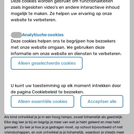
Deze cookies worden gebruikt om functionaliteiten
factoren die meespelen, zoals je gevoeligheid ervoor en
zoals ingesloten video's en andere interactieve inhoud
omgevingsfactoren.
mogelijk te maken. Ze helpen uw ervaring op onze
website te verbeteren.
Hoe vaak komt een psychose bij kinderen voor?
Analytische cookies
Deze cookies helpen ons te begrijpen hoe bezoekers
De rol van dopamine
met onze website omgaan. We gebruiken deze
informatie om onze website en diensten te verbeteren.
Alleen geselecteerde cookies
Wat is een psychose?
Een psychose kan voorkomen bij kinderen, jongeren en volwassenen. Als je
U kunt uw toestemming op elk moment intrekken door
een psychose hebt, neem je de dingen om je heen anders waar.
de pagina Cookiebeleid te bezoeken.
Alleen essentiële cookies
Accepteer alle
De ontwikkeling van je brein
Als kind ontwikkel je je in een hoog tempo, zowel lichamelijk als geestelijk.
Elke dag leer je bij en begrijp je meer van wat je hebt geleerd en mee hebt
gemaakt. Zo leer je hoe je je gedragen moet, op school bijvoorbeeld of met
vriendschappen, en ook ontwikkel je je lichamelijk, waardoor je steeds meer