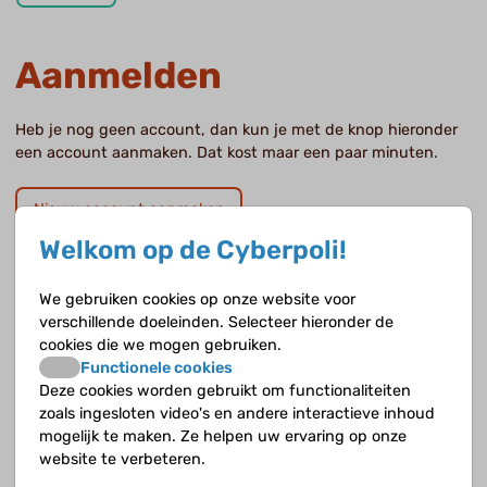
Aanmelden
Heb je nog geen account, dan kun je met de knop hieronder
een account aanmaken. Dat kost maar een paar minuten.
Nieuw account aanmaken
Welkom op de Cyberpoli!
Wachtwoord vergeten?
We gebruiken cookies op onze website voor
verschillende doeleinden. Selecteer hieronder de
Als je je wachtwoord vergeten of kwijt bent kun je hieronder
cookies die we mogen gebruiken.
ook een nieuw wachtwoord aanvragen.
Functionele cookies
Deze cookies worden gebruikt om functionaliteiten
zoals ingesloten video's en andere interactieve inhoud
Wachtwoord vergeten
mogelijk te maken. Ze helpen uw ervaring op onze
website te verbeteren.