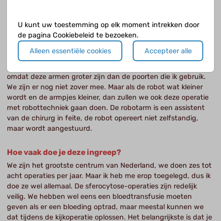
Dat is zo’n 25 jaar geleden begonnen. Wat we nu doen is het
inbrengen van de instrumentjes via meerdere kleine poortjes,
U kunt uw toestemming op elk moment intrekken door
drie of vier toegangsweggetjes van 5 mm. De nieuwere
de pagina Cookiebeleid te bezoeken.
techniek om via een grotere poort (single port) via de navel de
instrumentjes in te brengen is niet heel populair geworden.
Alleen essentiële cookies
Accepteer alle
En ook de robotarm voor complexe operaties wordt steeds
meer gebruikt. Bij kinderen is dat nog niet zo aantrekkelijk
omdat deze armen groter zijn dan de poorten die ik gebruik.
We zijn er nog niet zover mee. Maar als de robot wat kleiner
wordt en de armpjes kleiner, dan zullen we ook deze operatie
met robottechniek gaan doen. De robotarm is een assistent
van de chirurg in feite, de robot opereert niet zelfstandig,
maar wordt aangestuurd.
Hoe vaak doe je deze ingreep?
We zijn het grootste centrum van Nederland, we doen zes tot
acht operaties per jaar. Maar ik heb me erop toegelegd, dus ik
doe ze wel allemaal. De sferocytose-operaties zijn redelijk
veilig. We hebben wel eens een bloedtransfusie moeten
geven als er een bloeding optrad, maar meestal kunnen we
dat tijdens de kijkoperatie oplossen. Het belangrijkste is dat je