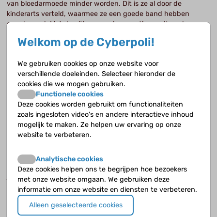
van bloedarmoede minder worden. Dit is ze al door de
kinderarts verteld, waarmee ze een goede band hebben
opgebouwd. Met de uitleg over de operatie wordt veel
duidelijk. De kinderen gaan vol vertrouwen de operatie in. De
Welkom op de Cyberpoli!
ouders maken zich altijd heel erg veel zorgen, de kinderen zelf
hopen er vooral beter van te worden. Er wordt ook veel
We gebruiken cookies op onze website voor
gedaan om de kinderen goed voorbereid de operatie in te
verschillende doeleinden. Selecteer hieronder de
laten gaan. Je kunt op de computer door de operatiekamer
cookies die we mogen gebruiken.
lopen, je kunt muziek aanzetten en je iPad en je telefoon
Functionele cookies
meenemen. Maar ik kan niet in hun gedachten kijken,
Deze cookies worden gebruikt om functionaliteiten
sommigen zijn gestrest en anderen weer minder. Verder is er
zoals ingesloten video's en andere interactieve inhoud
ook uitgebreide psychologische begeleiding. Veel informatie
mogelijk te maken. Ze helpen uw ervaring op onze
geven helpt. De communicatie gaat meestal via de ouders en
website te verbeteren.
de kinderen luisteren mee. Als ik ze vraag wat ze gehoord
hebben, kunnen ze precies vertellen wat er gezegd is.
Belangrijk voor de kinderen te weten, is dat als je ergens mee
Analytische cookies
zit of iets wilt weten, zeg of vraag het dan, we zijn er voor
Deze cookies helpen ons te begrijpen hoe bezoekers
jou.
met onze website omgaan. We gebruiken deze
informatie om onze website en diensten te verbeteren.
De minimale invasieve benadering (kijkoperatie),
Alleen geselecteerde cookies
bestaat die al lang?