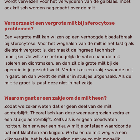
wordt verwezen voor het verwijderen van de galblaas, moet
ook kritisch worden nagedacht over de milt.
Veroorzaakt een vergrote milt bij sferocytose
problemen?
Een vergrote milt kan wijzen op een verhoogde bloedafbraak
bij sferocytose. Voor het weghalen van de milt is het lastig als
die sterk vergroot is, dat maakt de ingreep technisch
moeilijker. Je wilt zo snel mogelijk de vaten naar de milt
isoleren en dichtmaken, en dan zit die grote milt bij de
operatie in je gezichtsveld. Verder is er een zakje waar de milt
in gaat, en dan wordt de milt er in stukjes uitgehaald. Als de
milt te groot is, past deze niet in het zakje.
Waarom gaat er een zakje om de milt heen?
Zodat we zeker weten dat er geen deel van de milt
achterblijft. Theoretisch kan deze weer aangroeien zodra er
een stukje achterblijft. Zelfs als is er geen bloedvaten
inzitten, kan er weer een nieuw miltje ontstaan waardoor de
patiënt klachten kan krijgen. We halen de milt weg via een
kijkoperatie, het is de bedoeling dat we zo min mogelijk