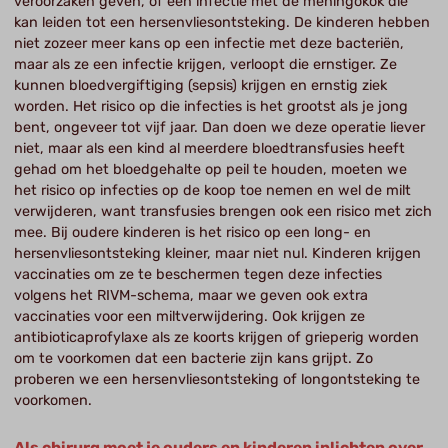
veroorzaken geven, of een infectie met de meningokok die
kan leiden tot een hersenvliesontsteking. De kinderen hebben
niet zozeer meer kans op een infectie met deze bacteriën,
maar als ze een infectie krijgen, verloopt die ernstiger. Ze
kunnen bloedvergiftiging (sepsis) krijgen en ernstig ziek
worden. Het risico op die infecties is het grootst als je jong
bent, ongeveer tot vijf jaar. Dan doen we deze operatie liever
niet, maar als een kind al meerdere bloedtransfusies heeft
gehad om het bloedgehalte op peil te houden, moeten we
het risico op infecties op de koop toe nemen en wel de milt
verwijderen, want transfusies brengen ook een risico met zich
mee. Bij oudere kinderen is het risico op een long- en
hersenvliesontsteking kleiner, maar niet nul. Kinderen krijgen
vaccinaties om ze te beschermen tegen deze infecties
volgens het RIVM-schema, maar we geven ook extra
vaccinaties voor een miltverwijdering. Ook krijgen ze
antibioticaprofylaxe als ze koorts krijgen of grieperig worden
om te voorkomen dat een bacterie zijn kans grijpt. Zo
proberen we een hersenvliesontsteking of longontsteking te
voorkomen.
Als chirurg moet je ouders en kinderen inlichten over