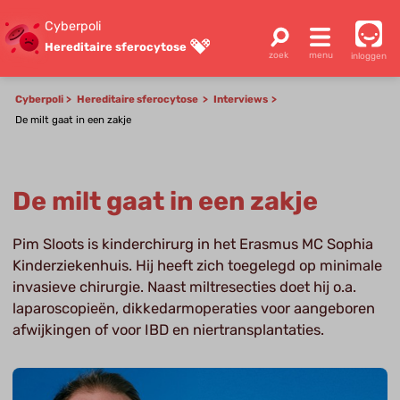
Cyberpoli
Hereditaire sferocytose
inloggen
Cyberpoli
Hereditaire sferocytose
Interviews
De milt gaat in een zakje
De milt gaat in een zakje
Pim Sloots is kinderchirurg in het Erasmus MC Sophia
Kinderziekenhuis. Hij heeft zich toegelegd op minimale
invasieve chirurgie. Naast miltresecties doet hij o.a.
laparoscopieën, dikkedarmoperaties voor aangeboren
afwijkingen of voor IBD en niertransplantaties.