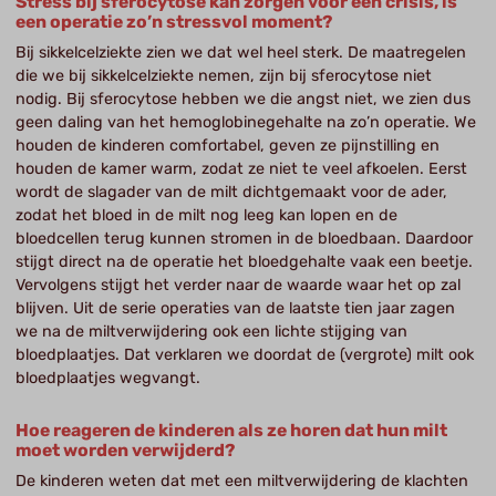
Stress bij sferocytose kan zorgen voor een crisis, is
een operatie zo’n stressvol moment?
Bij sikkelcelziekte zien we dat wel heel sterk. De maatregelen
die we bij sikkelcelziekte nemen, zijn bij sferocytose niet
nodig. Bij sferocytose hebben we die angst niet, we zien dus
geen daling van het hemoglobinegehalte na zo’n operatie. We
houden de kinderen comfortabel, geven ze pijnstilling en
houden de kamer warm, zodat ze niet te veel afkoelen. Eerst
wordt de slagader van de milt dichtgemaakt voor de ader,
zodat het bloed in de milt nog leeg kan lopen en de
bloedcellen terug kunnen stromen in de bloedbaan. Daardoor
stijgt direct na de operatie het bloedgehalte vaak een beetje.
Vervolgens stijgt het verder naar de waarde waar het op zal
blijven. Uit de serie operaties van de laatste tien jaar zagen
we na de miltverwijdering ook een lichte stijging van
bloedplaatjes. Dat verklaren we doordat de (vergrote) milt ook
bloedplaatjes wegvangt.
Hoe reageren de kinderen als ze horen dat hun milt
moet worden verwijderd?
De kinderen weten dat met een miltverwijdering de klachten