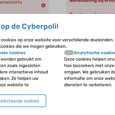
Behandeling bij erns
elcelziekte
De rol en opbouw va
op de Cyberpoli!
Diagnose
elziekte in de
cookies op onze website voor verschillende doeleinden.
Erfelijkheid
 cookies die we mogen gebruiken.
nele cookies
Analytische cookie
Het probleem met h
 worden gebruikt om
Deze cookies helpen ons 
iten zoals ingesloten
hoe bezoekers met onze
Het vóórkomen van 
dere interactieve inhoud
omgaan. We gebruiken d
maken. Ze helpen uw
informatie om onze webs
nze website te
diensten te verbeteren.
Klachten en proble
Medicijnen
selecteerde cookies
Preventie en behand