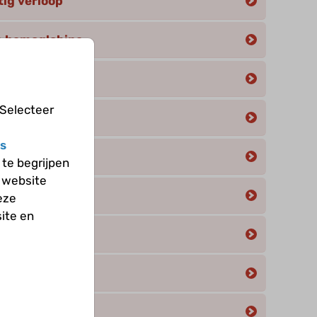
tig verloop
n hemoglobine
 Selecteer
s
emoglobine
te begrijpen
 website
SCZ
eze
ite en
men
eling