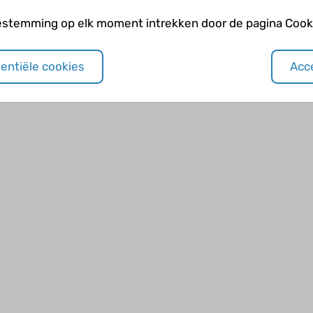
estemming op elk moment intrekken door de pagina Cooki
Toekomst
sentiële cookies
Acce
Zwangerschap