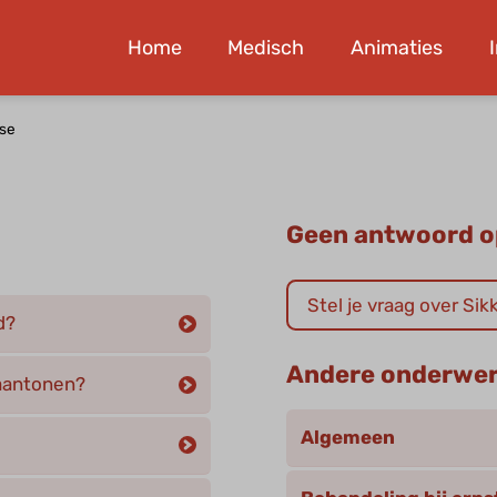
Home
Medisch
Animaties
se
Geen antwoord o
Stel je vraag over Si
d?
Andere onderwe
 aantonen?
Algemeen