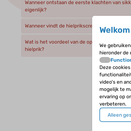
Wanneer ontstaan de eerste klachten van sikk
eigenlijk?
Wanneer vindt de hielprikscreening plaats?
Welkom 
Wat is het voordeel van de opname van sikkelc
We gebruiken 
hielprik?
hieronder de
Functio
Deze cookies
functionalite
video's en an
mogelijk te 
ervaring op o
verbeteren.
Alleen ge