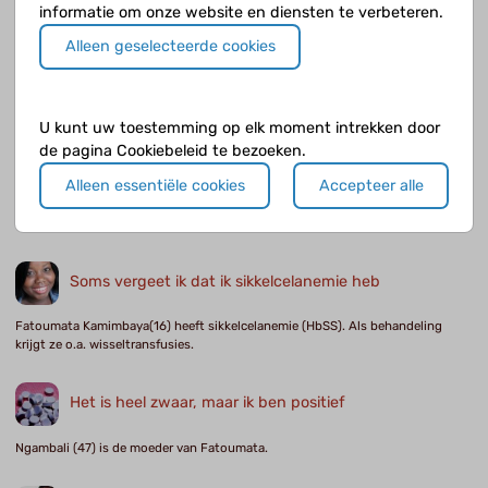
informatie om onze website en diensten te verbeteren.
Dimitryne Malembe (12) heeft sikkelcelanemie.
Alleen geselecteerde cookies
Ik zie het aan zijn ogen
Vareni (38) is de moeder van Daishmiro.
U kunt uw toestemming op elk moment intrekken door
de pagina Cookiebeleid te bezoeken.
Ze doet het goed!
Alleen essentiële cookies
Accepteer alle
Nicole (44) is de moeder van Dimitryne
Soms vergeet ik dat ik sikkelcelanemie heb
Fatoumata Kamimbaya(16) heeft sikkelcelanemie (HbSS). Als behandeling
krijgt ze o.a. wisseltransfusies.
Het is heel zwaar, maar ik ben positief
Ngambali (47) is de moeder van Fatoumata.