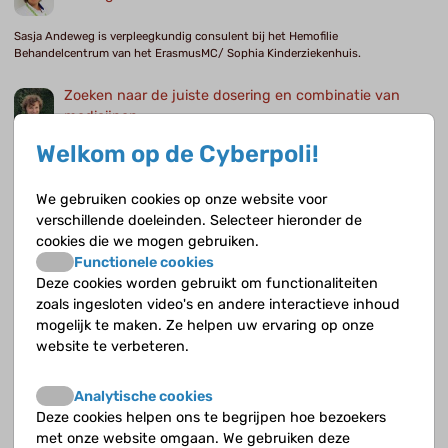
Sasja Andeweg is verpleegkundig consulent bij het Hemofilie
Behandelcentrum van het ErasmusMC/ Sophia Kinderziekenhuis.
Zoeken naar de juiste dosering en combinatie van
medicijnen
Lidwien Hanff is ziekenhuisapotheker in het Prinses Maxima Centrum.
Welkom op de Cyberpoli!
Stamceltransplantatie is nu nog de enige manier om
We gebruiken cookies op onze website voor
te genezen
verschillende doeleinden. Selecteer hieronder de
cookies die we mogen gebruiken.
Frans Smiers is kinderarts-hematoloog in het LUMC te Leiden. Hij is
gespecialiseerd in de diagnostiek en behandeling van kinderen met een
Functionele cookies
hemoglobinopathie zoals sikkelcelziekte en bèta-thalassemie
Deze cookies worden gebruikt om functionaliteiten
zoals ingesloten video's en andere interactieve inhoud
mogelijk te maken. Ze helpen uw ervaring op onze
Best moeilijk om elke dag medicijnen te slikken
website te verbeteren.
Daishmiro (17) heeft sikkelcelanemie.
Analytische cookies
Deze cookies helpen ons te begrijpen hoe bezoekers
Het begint altijd in mijn buik
met onze website omgaan. We gebruiken deze