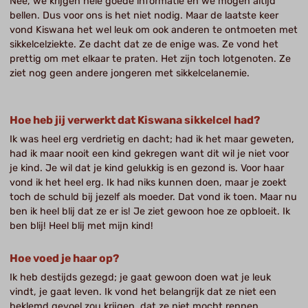
Nee, we krijgen hele goede informatie en we mogen altijd
bellen. Dus voor ons is het niet nodig. Maar de laatste keer
vond Kiswana het wel leuk om ook anderen te ontmoeten met
sikkelcelziekte. Ze dacht dat ze de enige was. Ze vond het
prettig om met elkaar te praten. Het zijn toch lotgenoten. Ze
ziet nog geen andere jongeren met sikkelcelanemie.
Hoe heb jij verwerkt dat Kiswana sikkelcel had?
Ik was heel erg verdrietig en dacht; had ik het maar geweten,
had ik maar nooit een kind gekregen want dit wil je niet voor
je kind. Je wil dat je kind gelukkig is en gezond is. Voor haar
vond ik het heel erg. Ik had niks kunnen doen, maar je zoekt
toch de schuld bij jezelf als moeder. Dat vond ik toen. Maar nu
ben ik heel blij dat ze er is! Je ziet gewoon hoe ze opbloeit. Ik
ben blij! Heel blij met mijn kind!
Hoe voed je haar op?
Ik heb destijds gezegd; je gaat gewoon doen wat je leuk
vindt, je gaat leven. Ik vond het belangrijk dat ze niet een
beklemd gevoel zou krijgen, dat ze niet mocht rennen,