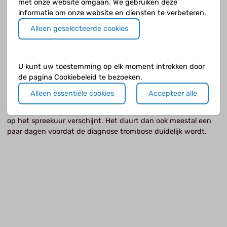
met onze website omgaan. We gebruiken deze
informatie om onze website en diensten te verbeteren.
Alleen geselecteerde cookies
U kunt uw toestemming op elk moment intrekken door
de pagina Cookiebeleid te bezoeken.
Trombose, dat is toch alleen voor ouderen?
Alleen essentiële cookies
Accepteer alle
Het is vaak niet het eerste waaraan een arts denkt als je met
klachten als spierpijn in je arm, hoofdpijn of kramp in je been
op het spreekuur verschijnt. Het duurt dan ook meestal een
paar dagen voordat de diagnose trombose duidelijk wordt.