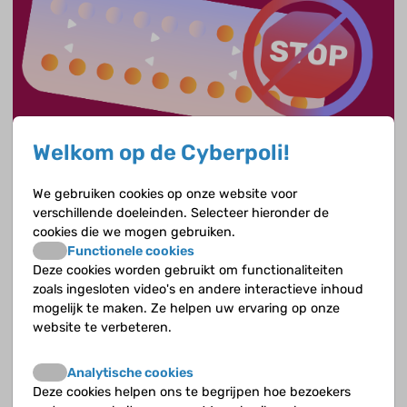
Welkom op de Cyberpoli!
Doorgaan met de pil? Jazeker!
We gebruiken cookies op onze website voor
verschillende doeleinden. Selecteer hieronder de
Hoezo, want de pil is vaak de oorzaak van trombose bij
cookies die we mogen gebruiken.
meisjes. Het voelt bijna tegennatuurlijk om niet direct te
Functionele cookies
stoppen met de pil.
Deze cookies worden gebruikt om functionaliteiten
zoals ingesloten video's en andere interactieve inhoud
mogelijk te maken. Ze helpen uw ervaring op onze
website te verbeteren.
Analytische cookies
Deze cookies helpen ons te begrijpen hoe bezoekers