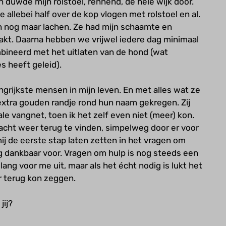
 duwde mijn rolstoel, rennend, de hele wijk door.
llebei half over de kop vlogen met rolstoel en al.
n nog maar lachen. Ze had mijn schaamte en
aakt. Daarna hebben we vrijwel iedere dag minimaal
bineerd met het uitlaten van de hond (wat
s heeft geleid).
ngrijkste mensen in mijn leven. En met alles wat ze
xtra gouden randje rond hun naam gekregen. Zij
e vangnet, toen ik het zelf even niet (meer) kon.
racht weer terug te vinden, simpelweg door er voor
ij de eerste stap laten zetten in het vragen om
ag dankbaar voor. Vragen om hulp is nog steeds een
lang voor me uit, maar als het écht nodig is lukt het
ar terug kon zeggen.
jij?