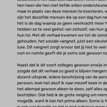
hen heen die hen met liefde willen ondersteune
maar in plaats van deze mensen te koesteren, w
zijn het dezelfde mensen die op een dag hun n
het is de dag waarop ze geen veerkracht meer h
hebben ze te veel geëist van zichzelf, van hun
hun tol. Met dit verhaal kwamen we tot de con
gehouden, het sociale vangnet, juist een sleutel
luxe. Dit vangnet zorgt ervoor dat jij niet te veel 
rust en ruimte geeft die je soms ook gewoon no
Naast dat ik dit soort colleges gewoon onwijs in
zorgde dat dit verhaal zo goed is blijven hangen
docent uitsprak, iedere beschrijving van de per
persoon, leek het alsof ik naar mezelf keek in de
het allemaal gewoon alleen te doen, zelf alles o
bestrijden. Ook heb ik de grote neiging om mens
mogelijk, want ik kan het prima alleen. Soms i
is ook wel degelijk zo dat je niet iedereen maar 