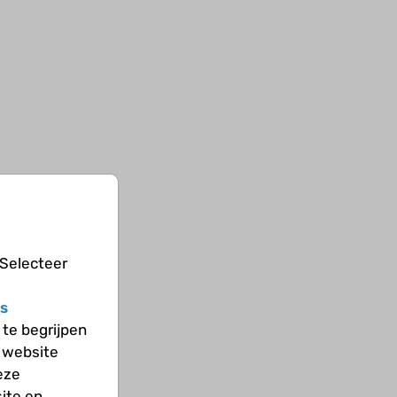
 Selecteer
s
te begrijpen
 website
eze
ite en