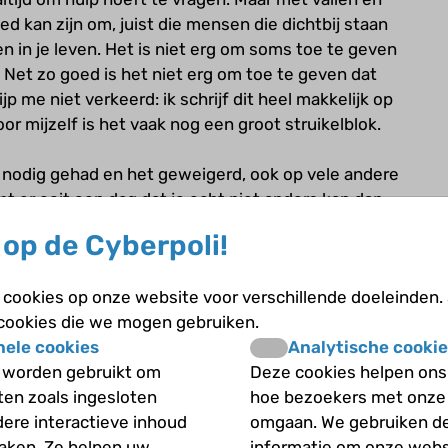
d kan zijn om, juist die mensen die dichtbij staan
ten in je leven. Het is niet erg om soms toe te geven
t. Net zo goed is het niet erg om toe te geven dat
ijp me niet verkeerd: ik schrijf dit heel makkelijk op
or mijzelf is het vaak nog een groot struikelblok.
lp nodig gehad en het geweigerd, ook op vele andere
t er ooit een dag dat je echt niet anders kan dan
jezelf, dan aan een ander. Deze conclusie leidt
op de Cyberpoli!
g om hulp. Voor mij kwam deze dag bijvoorbeeld
 maanden merkte ik dat ik achteruit ging, steeds
cookies op onze website voor verschillende doeleinden.
geven. Op mijn werk deed ik al aangepaste dingen,
 cookies die we mogen gebruiken.
m mijn ziekte ook nog eens van heel dichtbij zo’n
nele cookies
Analytische cookie
wam dat zelfs het wassen van mijn eigen haar te
 worden gebruikt om
Deze cookies helpen ons 
pig omheen gedraaid, gefrustreerd in de spiegel
iten zoals ingesloten
hoe bezoekers met onze
erde om te helpen. Op een gegeven moment was
dere interactieve inhoud
omgaan. We gebruiken d
zien. Ik keek in de spiegel, verafschuwd, zowel
maken. Ze helpen uw
informatie om onze webs