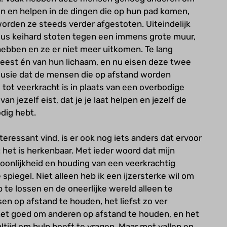
n en helpen in de dingen die op hun pad komen,
orden ze steeds verder afgestoten. Uiteindelijk
eus keihard stoten tegen een immens grote muur,
ebben en ze er niet meer uitkomen. Te lang
 geest én van hun lichaam, en nu eisen deze twee
clusie dat de mensen die op afstand worden
 tot veerkracht is in plaats van een overbodige
van jezelf eist, dat je je laat helpen en jezelf de
dig hebt.
teressant vind, is er ook nog iets anders dat ervoor
: het is herkenbaar. Met ieder woord dat mijn
soonlijkheid en houding van een veerkrachtig
 spiegel. Niet alleen heb ik een ijzersterke wil om
p te lossen en de oneerlijke wereld alleen te
en op afstand te houden, het liefst zo ver
s het goed om anderen op afstand te houden, en het
altijd om hulp hoeft te vragen. Maar met vallen en