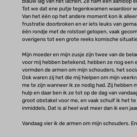
blauw lag van het lachen. Ze nam een aanloop en
Tot we dat ene putje tegenkwamen waardoor we a
Van het één op het andere moment kon ik allee
frustratie doorbroken en er iets leuks van gem
één rondje met de rolstoel gelopen, vaak gecom
overigens tot een grote reeks komische situatie
Mijn moeder en mijn zusje zijn twee van de bela
voor mij hebben betekend, hebben ze nog een e
vormden de armen om mijn schouders, het social
Ook waren zij het die mij hielpen om mijn veerk
me te zijn wanneer ik ze nodig had. Zij hebben m
hulp en daar ben ik ze tot op de dag van vanda
groot obstakel voor me, en vaak schuif ik het te 
inmiddels. Dat is al heel wat meer dan ik een ja
Vandaag vier ik de armen om mijn schouders. En 