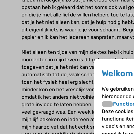
opstaan heb ik geleerd dat het soms ook wel goe
en die je met alle liefde willen helpen, toe te la
dat je het niet alleen kan, dat je hulp nodig heb
dit eigenlijk iets is waar je je voor schaamt. Begr
papier en ik kan het iedereen aanpraten, maar vo
Niet alleen ten tijde van mijn ziektes heb ik hu
momenten in mijn leven is dit gebeurd. Toch kom
toegeven dat je het niet kan vandaag, eerst aan 
Welkom 
automatisch tot de, vaak schoorvoetende, vraa
toen het fysiek heel erg slecht met me ging. Al
We gebruiken 
minder kon en het vreselijk vond om dit toe te 
hieronder de
omdat ik het anders niet volhield. Ik weigerde o
Functio
grote invloed te laten hebben. Totdat de dag k
Deze cookies
veel gevraagd was. Een week lang heb ik er kop
functionalite
mijn lijf bekeken en iedereen afgekat die opp
video's en an
mijn haar zo vet dat het echt smerig was om te 
mogelijk te 