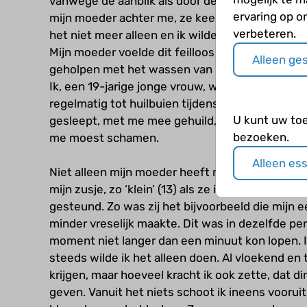
vanwege de aanblik als door de zoveelste confro
ervaring op o
mijn moeder achter me, ze keek me aan met een 
verbeteren.
het niet meer alleen en ik wilde het niet uitspr
Mijn moeder voelde dit feilloos aan en heeft d
Alleen ge
geholpen met het wassen van mijn haar, afdrog
Ik, een 19-jarige jonge vrouw, werd als een klei
regelmatig tot huilbuien tijdens het douchen. 
U kunt uw to
gesleept, met me mee gehuild, maar me vooral oo
bezoeken.
me moest schamen.
Alleen es
Niet alleen mijn moeder heeft me geholpen met 
mijn zusje, zo ‘klein’ (13) als ze is, heeft me va
gesteund. Zo was zij het bijvoorbeeld die mijn
minder vreselijk maakte. Dit was in dezelfde pe
moment niet langer dan een minuut kon lopen. 
steeds wilde ik het alleen doen. Al vloekend en 
krijgen, maar hoeveel kracht ik ook zette, dat
geven. Vanuit het niets schoot ik ineens vooruit