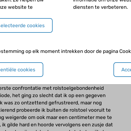
ntatie met een niet werkend lijf. Ineens stond
nze website te
diensten te verbeteren.
blik waardoor ik spontaan moest huilen. Ik kon
eken, maar eigenlijk had ik haar gewoon nodig nu.
e negen maanden die daarop volgden dag in dag uit
selecteerde cookies
en en föhnen. In het begin schaamde ik me dood.
n kind geholpen onder de douche. Dit leidde
Mijn moeder heeft me door deze periode heen
estemming op elk moment intrekken door de pagina Cooki
k laten inzien dat dit niet iets was waarvoor ik
sentiële cookies
Acce
het inzicht dat ik best om hulp mag vragen. Ook
ak met alle liefde door dik en dun geholpen en
 eerste confrontatie met rolstoelgebondenheid
riode, het ging zo slecht dat ik op een gegeven
Ik was zo ontzettend gefrustreerd, maar nog
tierend probeerde ik buiten de rolstoel vooruit te
 ding weigerde om ook maar een centimeter mee te
, ik gilde hard en hoorde vervolgens een zusje dat