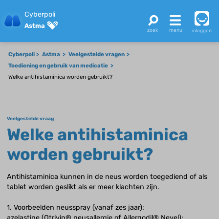
Cyberpoli
Astma
inloggen
Cyberpoli
Astma
Veelgestelde vragen
Toediening en gebruik van medicatie
Welke antihistaminica worden gebruikt?
Veelgestelde vraag
Welke antihistaminica
worden gebruikt?
Antihistaminica kunnen in de neus worden toegediend of als
tablet worden geslikt als er meer klachten zijn.
1. Voorbeelden neusspray (vanaf zes jaar):
azelastine (Otrivin® neusallergie of Allergodil® Nevel);