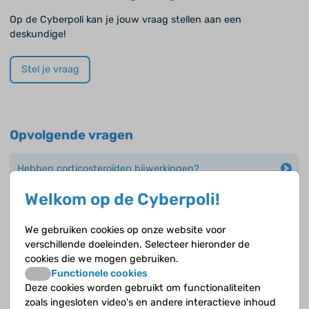
Op de Cyberpoli kan je jouw vraag stellen aan een
deskundige!
Stel je vraag
Opvolgende vragen
Hebben corticosteroïden bijwerkingen?
Welkom op de Cyberpoli!
Hoe wordt rhinitis behandeld?
We gebruiken cookies op onze website voor
Wanneer worden antihistaminica gebruikt?
verschillende doeleinden. Selecteer hieronder de
cookies die we mogen gebruiken.
Wanneer wordt de dosis-aërosol gebruikt?
Functionele cookies
Deze cookies worden gebruikt om functionaliteiten
Wat doet montelukast (Singulair®)?
zoals ingesloten video's en andere interactieve inhoud