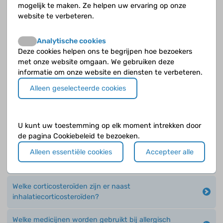
mogelijk te maken. Ze helpen uw ervaring op onze
Wat is een dosis-aërosol?
website te verbeteren.
Wat is een poederinhalator?
Analytische cookies
Deze cookies helpen ons te begrijpen hoe bezoekers
Wat is verneveling?
met onze website omgaan. We gebruiken deze
informatie om onze website en diensten te verbeteren.
Wat zijn antileukotriënen?
Alleen geselecteerde cookies
Wat zijn de bijwerkingen van montelukast?
U kunt uw toestemming op elk moment intrekken door
Wat zijn ontstekingsremmende medicijnen of
de pagina Cookiebeleid te bezoeken.
inhalatiecorticosteroïden?
Alleen essentiële cookies
Accepteer alle
Welke antihistaminica worden gebruikt?
Welke corticosteroïden zijn er naast
inhalatiecorticosteroïden?
Welke medicijnen worden gebruikt bij allergisch