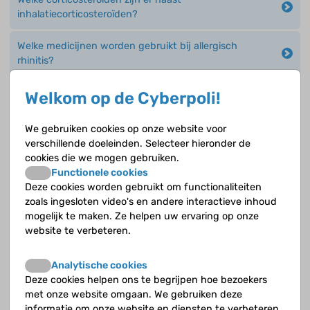
inhalatiecorticosteroïden?
Welke medicijnen worden gebruikt bij allergisch
rhinitis?
Welke soorten inhalatiecorticosteroïden (werkzame
Welkom op de Cyberpoli!
stof) van diverse fabrikanten (merknaam) bestaan er?
We gebruiken cookies op onze website voor
verschillende doeleinden. Selecteer hieronder de
Geen antwoord op jouw vraag?
cookies die we mogen gebruiken.
Functionele cookies
Deze cookies worden gebruikt om functionaliteiten
Stel je vraag over Astma aan een deskundige
zoals ingesloten video's en andere interactieve inhoud
mogelijk te maken. Ze helpen uw ervaring op onze
Andere onderwerpen
website te verbeteren.
Algemeen
Analytische cookies
Deze cookies helpen ons te begrijpen hoe bezoekers
Allergiëen
met onze website omgaan. We gebruiken deze
informatie om onze website en diensten te verbeteren.