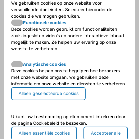
We gebruiken cookies op onze website voor
Geeft CF ook klachten in je neus?
verschillende doeleinden. Selecteer hieronder de
cookies die we mogen gebruiken.
Heeft CF invloed op de menstruatie?
Functionele cookies
Deze cookies worden gebruikt om functionaliteiten
Heeft CF invloed op de puberteit?
zoals ingesloten video's en andere interactieve inhoud
mogelijk te maken. Ze helpen uw ervaring op onze
Hoe kun je ongewenst urineverlies oplossen?
website te verbeteren.
Hoe vaak komt ongewenst urineverlies voor?
Analytische cookies
Deze cookies helpen ons te begrijpen hoe bezoekers
Waardoor wordt ongewenst urineverlies veroorzaakt?
met onze website omgaan. We gebruiken deze
informatie om onze website en diensten te verbeteren.
Waarom kun je sneller last hebben van
Alleen geselecteerde cookies
schimmelinfecties?
Wat voor klachten geeft leverfibrose?
U kunt uw toestemming op elk moment intrekken door
de pagina Cookiebeleid te bezoeken.
Welke klachten horen bij CRS/NP?
Alleen essentiële cookies
Accepteer alle