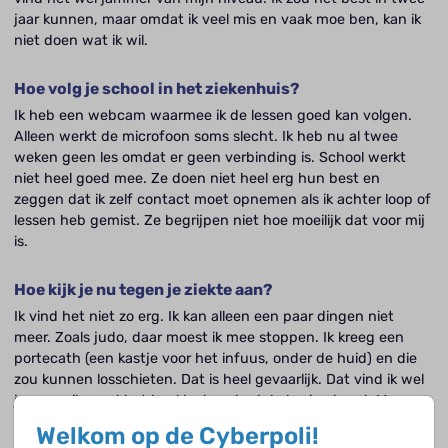
jaar kunnen, maar omdat ik veel mis en vaak moe ben, kan ik
niet doen wat ik wil.
Hoe volg je school in het ziekenhuis?
Ik heb een webcam waarmee ik de lessen goed kan volgen.
Alleen werkt de microfoon soms slecht. Ik heb nu al twee
weken geen les omdat er geen verbinding is. School werkt
niet heel goed mee. Ze doen niet heel erg hun best en
zeggen dat ik zelf contact moet opnemen als ik achter loop of
lessen heb gemist. Ze begrijpen niet hoe moeilijk dat voor mij
is.
Hoe kijk je nu tegen je ziekte aan?
Ik vind het niet zo erg. Ik kan alleen een paar dingen niet
meer. Zoals judo, daar moest ik mee stoppen. Ik kreeg een
portecath (een kastje voor het infuus, onder de huid) en die
zou kunnen losschieten. Dat is heel gevaarlijk. Dat vind ik wel
jammer, ik vond het heel leuk en had de bruine band. Maar
verder kan ik alles. Met schaatsen ben gestopt, maar ik doe
Welkom op de Cyberpoli!
twee keer per week volleybal en fiets iedere dag 8,5 km naar