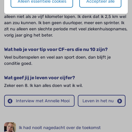
Alleen essentiële cookies
Accepteer alle
Meer! Ik ben sterker geworden en sport vijf keer in de week.
Ook op school doe ik veel aan beweging. Ik doe aan alles mee,
alleen niet als ze vijf kilometer lopen. Ik denk dat ik 2,5 km wel
aan zou kunnen. Ik ben geen duurloper, meer een sprinter. Ik
zit nu alleen een slechte periode met veel ziekenhuisopnames,
vorig jaar ging het beter.
Wat heb je voor tip voor CF-ers die nu 10 zijn?
Veel buitenspelen en veel aan sport doen, dan blijft je
conditie goed.
Wat geef jij je leven voor cijfer?
Zeker een 8. Ik kan alles doen wat ik wil.
Interview met Annelie Mooi
Leven in het nu
Ik had nooit nagedacht over de toekomst