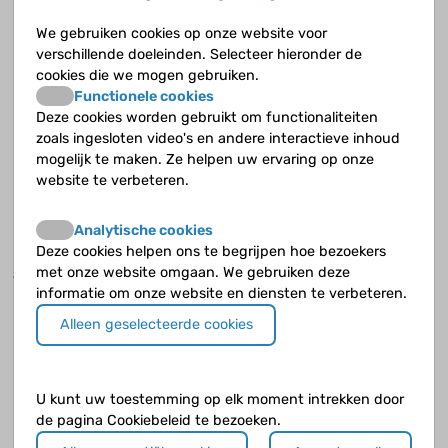
school. Met een fiets met trapondersteuning.
We gebruiken cookies op onze website voor
verschillende doeleinden. Selecteer hieronder de
Voel je je anders dan de anderen?
cookies die we mogen gebruiken.
Ik vind niet dat ik anders ben, ik heb wel meer doorstaan. Ze
Functionele cookies
weten niet hoe zwaar het is of wat ik heb meegemaakt. Veel
Deze cookies worden gebruikt om functionaliteiten
mensen denken er te makkelijk over. Maar dat komt ook omdat
zoals ingesloten video's en andere interactieve inhoud
ik het probeer te verbergen als ik niet lekker ben. Ik wil al die
mogelijk te maken. Ze helpen uw ervaring op onze
aandacht niet. Ik ga zo lang mogelijk door.
website te verbeteren.
Begrijpen je vrienden je?
Analytische cookies
Ik heb een leuke groep vrienden van de Crypt van de
Deze cookies helpen ons te begrijpen hoe bezoekers
jongerenkerk waarmee ik iedere vrijdagavond leuke dingen
met onze website omgaan. We gebruiken deze
doe. Daarna gaan we nog uit naar een rookvrij café.
informatie om onze website en diensten te verbeteren.
Alleen geselecteerde cookies
Doe je nog iets anders dan sport?
Ik speel sinds vijf jaar gitaar. Ik wil misschien wel in een
bandje gaan spelen.
U kunt uw toestemming op elk moment intrekken door
de pagina Cookiebeleid te bezoeken.
Kun je meer of minder dan vijf jaar geleden?