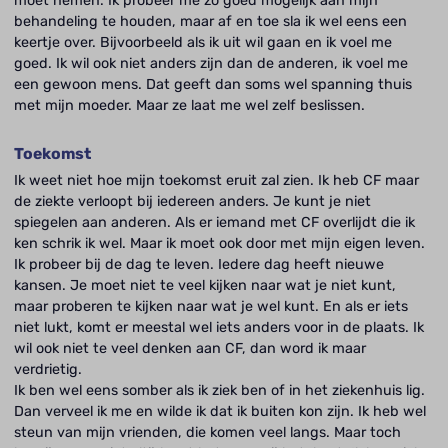
moet nemen. Ik probeer me zo goed mogelijk aan mijn
behandeling te houden, maar af en toe sla ik wel eens een
keertje over. Bijvoorbeeld als ik uit wil gaan en ik voel me
goed. Ik wil ook niet anders zijn dan de anderen, ik voel me
een gewoon mens. Dat geeft dan soms wel spanning thuis
met mijn moeder. Maar ze laat me wel zelf beslissen.
Toekomst
Ik weet niet hoe mijn toekomst eruit zal zien. Ik heb CF maar
de ziekte verloopt bij iedereen anders. Je kunt je niet
spiegelen aan anderen. Als er iemand met CF overlijdt die ik
ken schrik ik wel. Maar ik moet ook door met mijn eigen leven.
Ik probeer bij de dag te leven. Iedere dag heeft nieuwe
kansen. Je moet niet te veel kijken naar wat je niet kunt,
maar proberen te kijken naar wat je wel kunt. En als er iets
niet lukt, komt er meestal wel iets anders voor in de plaats. Ik
wil ook niet te veel denken aan CF, dan word ik maar
verdrietig.
Ik ben wel eens somber als ik ziek ben of in het ziekenhuis lig.
Dan verveel ik me en wilde ik dat ik buiten kon zijn. Ik heb wel
steun van mijn vrienden, die komen veel langs. Maar toch