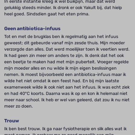
In eerste instantie kreeg ik wel buikpijn, maar dat werd
gelukkig steeds minder. Ik dronk er ook Yakult bij, dat hielp
heel goed. Sindsdien gaat het eten prima.
Geen antibiotica-infuus
Tot en met de brugklas ben ik regelmatig aan het infuus
geweest; dit gebeurde vanaf mijn zesde thuis. Mijn moeder
verzorgde dan alles. Dat werd moeilijker toen ik veertien werd.
Ik had geen zin meer om anders te zijn. Ik denk dat het ook
een beetje te maken had met mijn puberteit. Vroeger regelde
mijn moeder alles en nu wilde ik mijn eigen beslissingen
nemen. Ik moest bijvoorbeeld een antibiotica-infuus maar ik
wilde het niet omdat ik een feest had. En bij mijn laatste
examenweek wilde ik ook niet aan het infuus. Ik was echt ziek
en had 40°C koorts. Daarna was ik op en kon ik helemaal niet
meer naar school. Ik heb er wel van geleerd, dat zou ik nu niet
meer zo doen.
Trouw
Ik ben best trouw. Ik ga naar fysiotherapie en slik alles wat ik