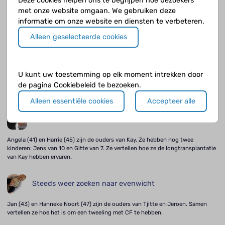
Deze cookies helpen ons te begrijpen hoe bezoekers
Universitair Medisch Centrum Groningen, over longtransplantaties bij
met onze website omgaan. We gebruiken deze
kinderen met CF. We vroegen hem of er iets is veranderd.
informatie om onze website en diensten te verbeteren.
Alleen geselecteerde cookies
Doe de dingen die je wilt
Daphne Lankhorst is 19 jaar. Ze is vorig jaar afgestudeerd in het sociaal
pedagogisch werk en wil graag met kinderen of met dieren werken. Maar
U kunt uw toestemming op elk moment intrekken door
misschien gaat ze eerst verder studeren op HBO niveau. Daar is ze nog niet
helemaal uit. Het hangt er ook een beetje vanaf hoe een en ander met haar CF
de pagina Cookiebeleid te bezoeken.
valt te combineren.
Alleen essentiële cookies
Accepteer alle
Emotioneel moe
Angela (41) en Harrie (45) zijn de ouders van Kay. Ze hebben nog twee
kinderen: Jens van 10 en Gitte van 7. Ze vertellen hoe ze de longtransplantatie
van Kay hebben ervaren.
Steeds weer zoeken naar evenwicht
Jan (43) en Hanneke Noort (47) zijn de ouders van Tjitte en Jeroen. Samen
vertellen ze hoe het is om een tweeling met CF te hebben.