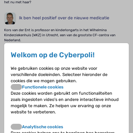
het nu met haar?
Ik ben heel positief over de nieuwe medicatie
Kors van der Ent is professor en kinderlongarts in het Wilhelmina
Kinderziekenhuis (WKZ) in Utrecht, een van de grootste CF-centra van
Nederland.
Zoeken naar de juiste dosering en combinatie van
Welkom op de Cyberpoli!
medicijnen
We gebruiken cookies op onze website voor
Lidwien Hanff is ziekenhuisapotheker in het Prinses Maxima Centrum.
verschillende doeleinden. Selecteer hieronder de
cookies die we mogen gebruiken.
Veel bewegen, gezond eten en een goede mindset
Functionele cookies
Deze cookies worden gebruikt om functionaliteiten
Dave (26) heeft CF. Hij heeft een eigen bedrijf.
zoals ingesloten video's en andere interactieve inhoud
mogelijk te maken. Ze helpen uw ervaring op onze
Steeds minder kinderen komen in aanmerking voor
website te verbeteren.
longtransplantatie
Zes jaar geleden interviewden we Bart Rottier, kinderlongarts en coördinator
Analytische cookies
voor longtransplantaties bij kinderen in het Beatrix Kinderziekenhuis van het