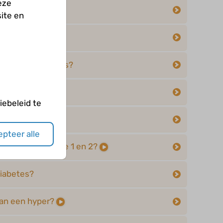
eze
es type 2?
ite en
 mellitus?
stress op diabetes?
ebeleid te
pteer alle
ssen diabetes type 1 en 2?
diabetes?
van een hyper?