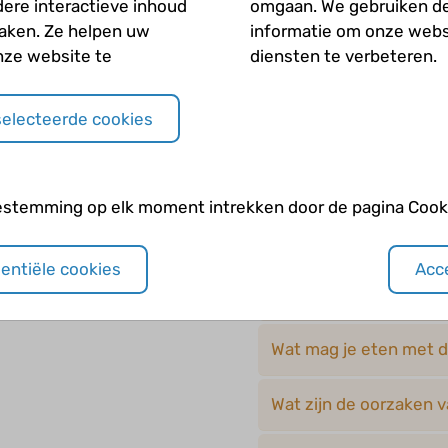
dere interactieve inhoud
omgaan. We gebruiken d
Wanneer heb je diabet
maken. Ze helpen uw
informatie om onze webs
nze website te
diensten te verbeteren.
Wat betekent diabetes
selecteerde cookies
Wat is de invloed van 
n?
Wat is een hyper?
estemming op elk moment intrekken door de pagina Cooki
Wat is een hypo?
sentiële cookies
Acce
Wat is het verschil tu
Wat mag je eten met 
Wat zijn de oorzaken 