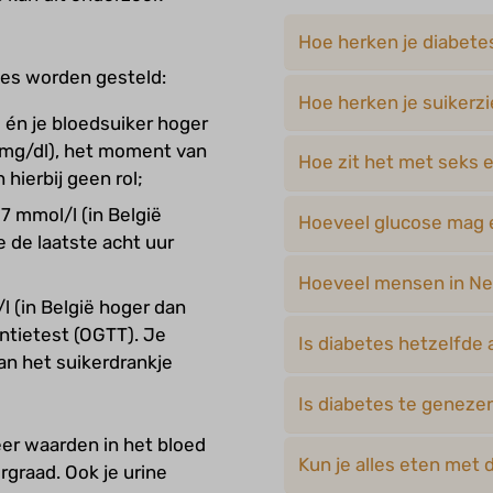
Hoe herken je diabete
ies worden gesteld:
Hoe herken je suikerz
s én je bloedsuiker hoger
0 mg/dl), het moment van
Hoe zit het met seks 
 hierbij geen rol;
 7 mmol/l (in België
Hoeveel glucose mag er
e de laatste acht uur
Hoeveel mensen in Ne
/l (in België hoger dan
ntietest (OGTT). Je
Is diabetes hetzelfde 
an het suikerdrankje
Is diabetes te geneze
er waarden in het bloed
Kun je alles eten met 
graad. Ook je urine