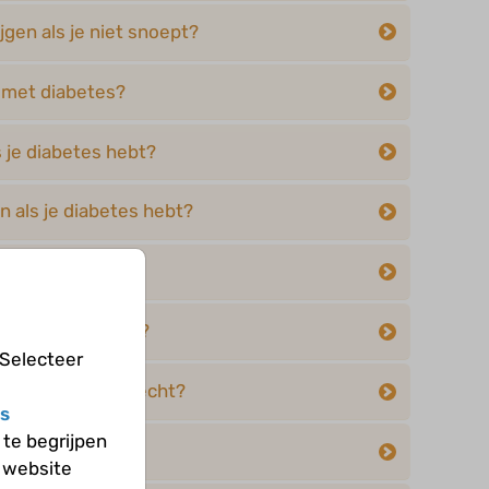
jgen als je niet snoept?
n met diabetes?
 je diabetes hebt?
 als je diabetes hebt?
 kinderen toe?
esten op diabetes?
 Selecteer
bij diabetes zo slecht?
s
te begrijpen
echt?
 website