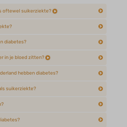
s oftewel suikerziekte?
iekte?
en diabetes?
 in je bloed zitten?
derland hebben diabetes?
als suikerziekte?
n?
diabetes?