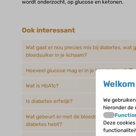
wordt onderzocht, op glucose en ketonen.
Ook interessant
Wat gaat er nou precies mis bij diabetes, wat 
bloedsuiker in je lichaam?
Hoeveel glucose mag er in je bloed zitten?
Welkom 
Wat is HbA1c?
We gebruiken 
Is diabetes erfelijk?
hieronder de
Functio
Wat gebeurt er met de bloedsuiker in je lichaa
Deze cookies
diabetes hebt?
functionalite