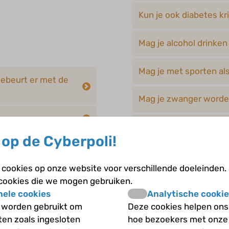
Kun je ook diabetes kri
Mag je alcohol drinke
Mag je met sporten als
gebeurt er met de
Mag je zwanger worden
Neemt diabetes onder
op de Cyberpoli!
Waar kun je je laten t
cookies op onze website voor verschillende doeleinden.
 cookies die we mogen gebruiken.
Waarom is roken juist 
nele cookies
Analytische cookie
m als je geen
 worden gebruikt om
Deze cookies helpen ons 
Waarom is roken zo sl
iten zoals ingesloten
hoe bezoekers met onze