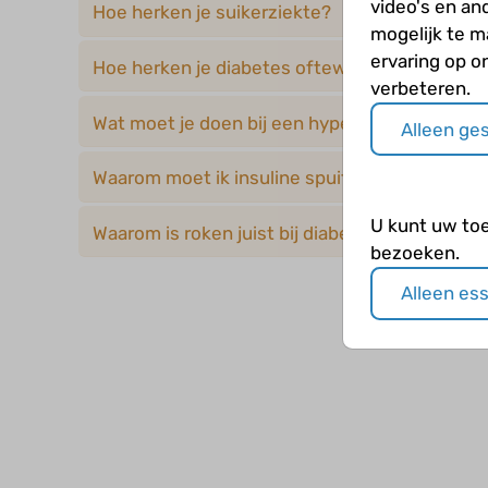
video's en an
Hoe herken je suikerziekte?
mogelijk te 
ervaring op o
Hoe herken je diabetes oftewel suikerziekte?
verbeteren.
Wat moet je doen bij een hyper?
Alleen ge
Waarom moet ik insuline spuiten als ik ziek be
U kunt uw to
Waarom is roken juist bij diabetes zo slecht?
bezoeken.
Alleen es