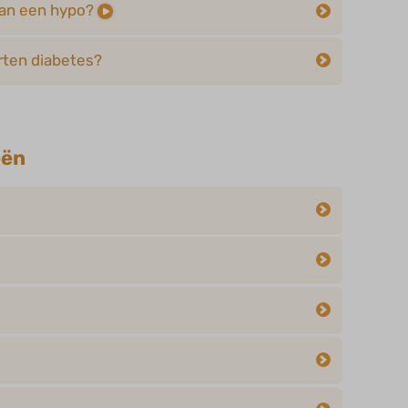
van een hypo?
rten diabetes?
eën