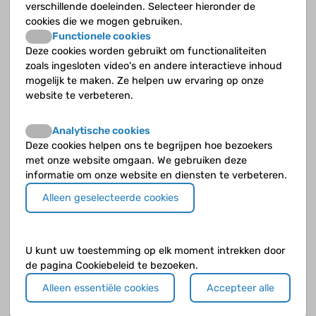
verschillende doeleinden. Selecteer hieronder de
cookies die we mogen gebruiken.
Kun je ook diabetes krijgen als je niet snoept?
Functionele cookies
Deze cookies worden gebruikt om functionaliteiten
Mag je alcohol drinken met diabetes?
zoals ingesloten video's en andere interactieve inhoud
mogelijk te maken. Ze helpen uw ervaring op onze
Mag je met sporten als je diabetes hebt?
website te verbeteren.
Mag je zwanger worden als je diabetes hebt?
Analytische cookies
Deze cookies helpen ons te begrijpen hoe bezoekers
Neemt diabetes onder kinderen toe?
met onze website omgaan. We gebruiken deze
informatie om onze website en diensten te verbeteren.
Waar kun je je laten testen op diabetes?
Alleen geselecteerde cookies
Waarom is roken juist bij diabetes zo slecht?
U kunt uw toestemming op elk moment intrekken door
Waarom is roken zo slecht?
de pagina Cookiebeleid te bezoeken.
Alleen essentiële cookies
Accepteer alle
Wanneer heb je diabetes type 2?