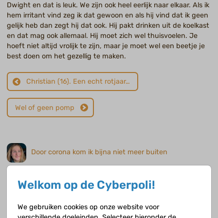
Dwight en dat is leuk. We zijn ook heel eerlijk naar elkaar. Als ik
hem irritant vind zeg ik dat gewoon en als hij vind dat ik geen
gelijk heb dan zegt hij dat ook. Hij pakt drinken uit de koelkast
en dat mag ook allemaal. Hij moet zich wel thuisvoelen. Je
hoeft niet altijd vrolijk te zijn, maar je moet wel een beetje je
best doen om het gezellig te maken.
Christian (16). Een echt rotjaar…
Wel of geen pomp
Door corona kom ik bijna niet meer buiten
Maura (14) heeft diabetes mellitus (type 1). Na haar geboorte werd bij haar de
Tetralogie van Fallot vastgesteld, een aangeboren hartafwijking, waarvoor zij
Welkom op de Cyberpoli!
twee keer is geopereerd.
We gebruiken cookies op onze website voor
Zoeken naar de juiste dosering en combinatie van
verschillende doeleinden. Selecteer hieronder de