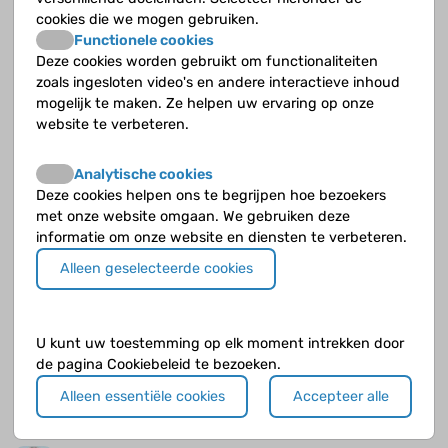
medicijnen
cookies die we mogen gebruiken.
Lidwien Hanff is ziekenhuisapotheker in het Prinses Maxima Centrum.
Functionele cookies
Deze cookies worden gebruikt om functionaliteiten
zoals ingesloten video's en andere interactieve inhoud
Finn (10). Mijn diabetes vind ik lastiger
mogelijk te maken. Ze helpen uw ervaring op onze
website te verbeteren.
Finn (10) heeft hypothyreoïdie en diabetes
Hope (14): Sinds ik goed ingesteld ben gaat leren me
Analytische cookies
weer goed af
Deze cookies helpen ons te begrijpen hoe bezoekers
met onze website omgaan. We gebruiken deze
Hope (14) heeft sinds 2,5 jaar diabetes.
informatie om onze website en diensten te verbeteren.
Anouk (16): Ik ben weer op de insulinepen
Alleen geselecteerde cookies
overgestapt
Anouk (16) heeft diabetes sinds haar vroegste kinderjaren.
U kunt uw toestemming op elk moment intrekken door
Soleil (12): Dat ik bij coeliakie niet alles kon eten was
de pagina Cookiebeleid te bezoeken.
een mokerslag
Alleen essentiële cookies
Accepteer alle
Soleil (12) heeft zowel diabetes type 1 als coeliakie.