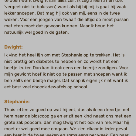
te doen want Dwight kan alles zelf. Ik zeg alleen af en toe:
‘vergeet niet te bolussen’, want als hij bij mij is gaat hij vaak
lekker snoepen. Dat mag hij ook van mij, eens in de twee
weken. Voor een jongen van twaalf die altijd op moet passen
met eten moet dat gewoon kunnen. Maar ik houd het
natuurlijk wel goed in de gaten.
Dwight:
Ik vind het heel fijn om met Stephanie op te trekken. Het is
niet prettig om diabetes te hebben en zo wordt het een
beetje leuker. Dan kan ik ook eens een keertje zondigen. Voor
mijn gewicht hoef ik niet op te passen met snoepen want ik
ben zelfs een beetje mager. Dat snap ik eigenlijk niet want ik
eet best veel chocoladewafels op school.
Stephanie:
Thuis letten ze goed op wat hij eet, dus als ik een keertje met
hem naar de bioscoop ga en er zit een kind naast ons met een
grote zak popcorn, dan mag Dwight het ook van me. Maar hij
moet er wel goed mee omgaan. We zien elkaar in ieder geval
een keer in de twee weken en soms eens per week. Een paar