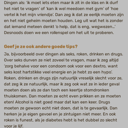
Dingen als: ‘ik moet iets eten maar ik zit in de klas en ik durf
het niet te vragen’ of ‘kan ik wel meedoen met gym’ of ‘hoe
vertel ik het mijn vriendje’. Dan zeg ik dat ze eerlijk moeten zijn
en het niet geheim moeten houden. Leg uit wat het is zonder
dat iemand meteen denkt ‘o help, dat is eng, wegwezen…’
Desnoods doen we een rollenspel om het uit te proberen.
Geef je ze ook andere goede tips?
Ja, bijvoorbeeld over dingen als seks, roken, drinken en drugs.
Over seks durven ze niet zoveel te vragen, maar ik zeg altijd
‘zorg behalve voor een condoom ook voor een dextro, want
seks kost hartstikke veel energie en je hebt zo een hypo’.
Roken, drinken en drugs zijn natuurlijk vreselijk slecht voor ze,
dat zeg ik ze natuurlijk, maar ik zeg ook wat ze in ieder geval
moeten doen als ze dan toch een keertje stomdronken
thuiskomen. Dan moeten ze echt even prikken en ze moeten
eten! Alcohol is niet goed maar dat kan een keer. Drugs
moeten ze gewoon echt niet doen, dat is te gevaarlijk. Dan
herken je je eigen gevoel en je zintuigen niet meer. En ook
roken is funest, als je diabetes hebt is het dubbel zo slecht
voor je lijf.