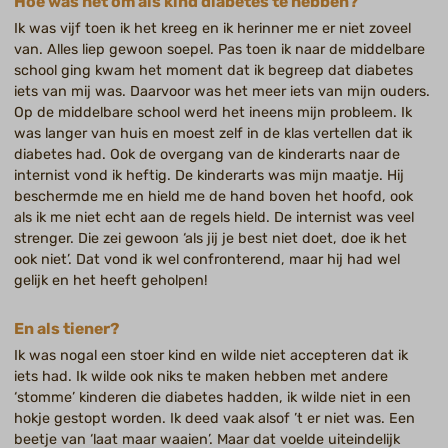
Hoe was het om als kind diabetes te hebben?
Ik was vijf toen ik het kreeg en ik herinner me er niet zoveel
van. Alles liep gewoon soepel. Pas toen ik naar de middelbare
school ging kwam het moment dat ik begreep dat diabetes
iets van mij was. Daarvoor was het meer iets van mijn ouders.
Op de middelbare school werd het ineens mijn probleem. Ik
was langer van huis en moest zelf in de klas vertellen dat ik
diabetes had. Ook de overgang van de kinderarts naar de
internist vond ik heftig. De kinderarts was mijn maatje. Hij
beschermde me en hield me de hand boven het hoofd, ook
als ik me niet echt aan de regels hield. De internist was veel
strenger. Die zei gewoon ‘als jij je best niet doet, doe ik het
ook niet’. Dat vond ik wel confronterend, maar hij had wel
gelijk en het heeft geholpen!
En als tiener?
Ik was nogal een stoer kind en wilde niet accepteren dat ik
iets had. Ik wilde ook niks te maken hebben met andere
‘stomme’ kinderen die diabetes hadden, ik wilde niet in een
hokje gestopt worden. Ik deed vaak alsof ’t er niet was. Een
beetje van ‘laat maar waaien’. Maar dat voelde uiteindelijk