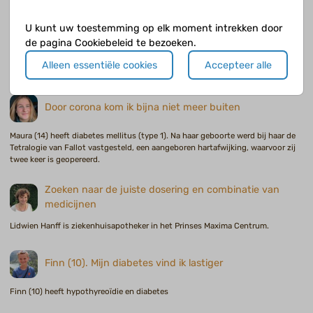
Erfelijke aanleg of welvaartsziekte?
U kunt uw toestemming op elk moment intrekken door
de pagina Cookiebeleid te bezoeken.
Ik zit nog steeds in mijn honeymoon
Alleen essentiële cookies
Accepteer alle
Door corona kom ik bijna niet meer buiten
Maura (14) heeft diabetes mellitus (type 1). Na haar geboorte werd bij haar de
Tetralogie van Fallot vastgesteld, een aangeboren hartafwijking, waarvoor zij
twee keer is geopereerd.
Zoeken naar de juiste dosering en combinatie van
medicijnen
Lidwien Hanff is ziekenhuisapotheker in het Prinses Maxima Centrum.
Finn (10). Mijn diabetes vind ik lastiger
Finn (10) heeft hypothyreoïdie en diabetes