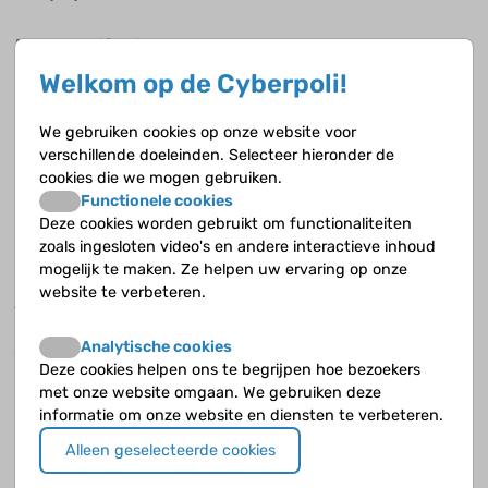
Nog meer tips?
Geef je diabetes een plekje, maak het een onderdeel van je
Welkom op de Cyberpoli!
leven. Zorg dat je het zo goed mogelijk onder de knie krijgt,
zodat je er niet elke dag van hoeft te balen dat je het hebt.
We gebruiken cookies op onze website voor
En als je wilt dat je ouders je loslaten, moet je ze laten zien
verschillende doeleinden. Selecteer hieronder de
dat je het zelf kunt. Neem je verantwoordelijkheid. Je kunt
cookies die we mogen gebruiken.
het goed in de hand houden en er zelf voor zorgen dat het
Functionele cookies
goed met je gaat. En natuurlijk zitten er wel eens slechte
Deze cookies worden gebruikt om functionaliteiten
dagen tussen, dat heeft iedereen! Je hoeft geen slachtoffer
zoals ingesloten video's en andere interactieve inhoud
te zijn van je diabetes.
mogelijk te maken. Ze helpen uw ervaring op onze
website te verbeteren.
Als ik om een wonder kon vragen, zou ik willen dat alle
kinderen met diabetes daar eens een paar jaar vakantie van
Analytische cookies
zouden kunnen krijgen. Dus even geen diabetes meer.
Deze cookies helpen ons te begrijpen hoe bezoekers
Ik zie diabetes als een soort gedragstherapie. Je moet dingen
met onze website omgaan. We gebruiken deze
aanleren. Je moet leren zelf na te denken en zelf te
informatie om onze website en diensten te verbeteren.
handelen, en als je het niet jong hebt geleerd is het moeilijk
om je later nog aan te passen.
Alleen geselecteerde cookies