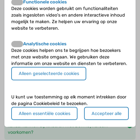
Functionele cookies
Wat is de ziekte van Hirschsprung?
Deze cookies worden gebruikt om functionaliteiten
zoals ingesloten video's en andere interactieve inhoud
Wat is duodenumatresie of duodenumstenose?
mogelijk te maken. Ze helpen uw ervaring op onze
website te verbeteren.
Wat is gastro-oesofageale reflux?
Analytische cookies
Wat kun je doen bij coeliakie?
Deze cookies helpen ons te begrijpen hoe bezoekers
met onze website omgaan. We gebruiken deze
Wat kun je doen bij gastro-oesofageale reflux?
informatie om onze website en diensten te verbeteren.
Alleen geselecteerde cookies
Wat kun je doen om overgewicht te voorkomen?
Wat zijn de gevolgen van arteria lusoria ?
U kunt uw toestemming op elk moment intrekken door
de pagina Cookiebeleid te bezoeken.
Wat zijn de symptomen van een slokdarmafsluiting?
Alleen essentiële cookies
Accepteer alle
Welke aangeboren afwijkingen van het maag-darm
kanaal kunnen bij kinderen met Downsyndroom
voorkomen?