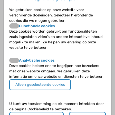
Wat gebeurt er bij een slokdarmafsluiting
We gebruiken cookies op onze website voor
(oesofagusatresie)?
verschillende doeleinden. Selecteer hieronder de
cookies die we mogen gebruiken.
Functionele cookies
Wat is arteria lusoria?
Deze cookies worden gebruikt om functionaliteiten
zoals ingesloten video's en andere interactieve inhoud
Wat is coeliakie?
mogelijk te maken. Ze helpen uw ervaring op onze
website te verbeteren.
Wat is de ziekte van Hirschsprung?
Analytische cookies
Wat is duodenumatresie of duodenumstenose?
Deze cookies helpen ons te begrijpen hoe bezoekers
met onze website omgaan. We gebruiken deze
Wat is gastro-oesofageale reflux?
informatie om onze website en diensten te verbeteren.
Alleen geselecteerde cookies
Wat kun je doen bij coeliakie?
Wat kun je doen bij gastro-oesofageale reflux?
U kunt uw toestemming op elk moment intrekken door
de pagina Cookiebeleid te bezoeken.
Wat kun je doen om overgewicht te voorkomen?