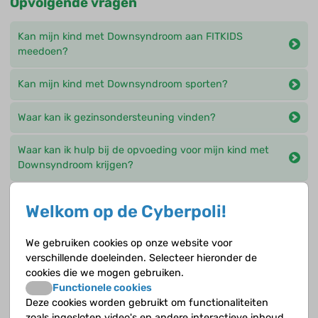
Opvolgende vragen
Kan mijn kind met Downsyndroom aan FITKIDS
meedoen?
Kan mijn kind met Downsyndroom sporten?
Waar kan ik gezinsondersteuning vinden?
Waar kan ik hulp bij de opvoeding voor mijn kind met
Downsyndroom krijgen?
Wat betekent Early Intervention?
Welkom op de Cyberpoli!
Wat is de rekenlijn Rekenen voor kinderen met
We gebruiken cookies op onze website voor
Downsyndroom?
verschillende doeleinden. Selecteer hieronder de
cookies die we mogen gebruiken.
Wat is Leespraat?
Functionele cookies
Deze cookies worden gebruikt om functionaliteiten
zoals ingesloten video's en andere interactieve inhoud