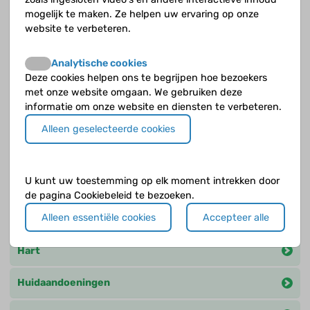
mogelijk te maken. Ze helpen uw ervaring op onze
Andere categorieën
website te verbeteren.
Afweersysteem en vaccinaties
Analytische cookies
Deze cookies helpen ons te begrijpen hoe bezoekers
Algemeen
met onze website omgaan. We gebruiken deze
informatie om onze website en diensten te verbeteren.
Andere praktische zaken
Alleen geselecteerde cookies
Bewegingsapparaat
U kunt uw toestemming op elk moment intrekken door
Bloed
de pagina Cookiebeleid te bezoeken.
Alleen essentiële cookies
Accepteer alle
Diagnose
Hart
Huidaandoeningen