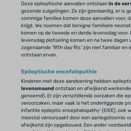
Deze epileptische aanvallen ontstaan
in de
eer
gezonde zuigelingen. Ze zijn goedaardig, er is 
sommige families komen deze aanvallen voor, dan
krijgt. We noemen dat benigne familiaire neonat
komen op de tweede en derde levensdag voor. Er 
levensdag
plotseling komen en na twee dagen 
zogenaamde ‘fifth day fits’ zijn niet familiair e
ontstaan ervan.
Epileptische encefalopathie
Kinderen met deze aandoening hebben epilepti
levensmaand
ontstaan en afwijkend werkende
genoemd). Er zijn verschillende oorzaken die e
veroorzaken, maar vaak is het onderliggende pr
infantile epileptic encephalopathy’ (EIEE), oo
meestal veroorzaakt door een aanlegstoornis v
afwijkend zijn opgebouwd. Een ander
voorbeeld