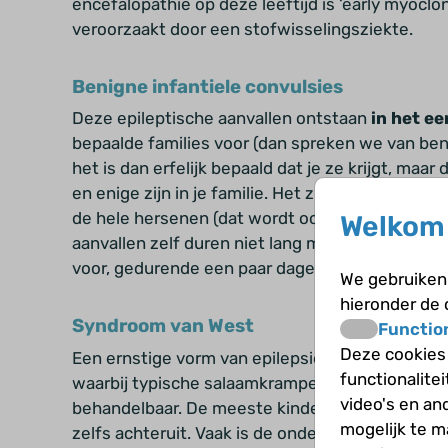
encefalopathie op deze leeftijd is ‘early myocl
veroorzaakt door een stofwisselingsziekte.
Benigne infantiele convulsies
Deze epileptische aanvallen ontstaan
in het
ee
bepaalde families voor (dan spreken we van benig
het is dan erfelijk bepaald dat je ze krijgt, maar
en enige zijn in je familie. Het zijn focale aanva
de hele hersenen (dat wordt ook wel
secundair 
Welkom 
aanvallen zelf
duren niet lang maar ze komen va
voor, gedurende een paar dagen. Het verloop is
We gebruiken 
hieronder de
Syndroom van West
Functio
Deze cookies
Een ernstige vorm van epilepsie die
in het
eers
functionalite
waarbij typische salaamkrampen optreden. Het 
video's en an
behandelbaar. De meeste kinderen ontwikkelen
mogelijk te 
zelfs achteruit. Vaak is de onderliggende oorza