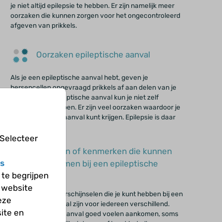
je niet altijd epilepsie te hebben. Er zijn namelijk meer
oorzaken die kunnen zorgen voor het ongecontroleerd
afgeven van prikkels.
Oorzaken epileptische aanval
Als je een epileptische aanval hebt, geven je
hersencellen ongevraagd prikkels af aan delen van je
lichaam. Een epileptische aanval kun je niet zelf
beginnen of stoppen. Er zijn veel oorzaken waardoor je
een epileptische aanval kunt krijgen. Epilepsie is daar
een van.
 Selecteer
Klachten of kenmerken die kunnen
s
voorkomen bij een epileptische
te begrijpen
aanval
 website
De klachten of verschijnselen die je kunt hebben bij een
eze
epileptische aanval zijn voor iedereen verschillend.
ite en
Soms kun je een aanval goed voelen aankomen, soms