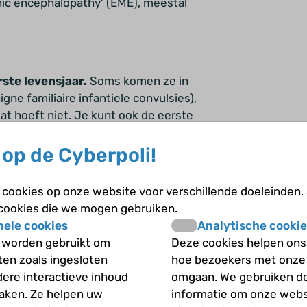
onic encephalopathy’ (EME), meestal
rste levensjaar.
Soms
komen ze in
ne familiaire infantiele convulsies),
 dat hoeft niet. Je kunt ook de eerste
llen, die zich nadien verspreiden over
generaliseren
genoemd). De
op de Cyberpoli!
ak wel een paar keer achter elkaar
 meestal gunstig.
cookies op onze website voor verschillende doeleinden.
 cookies die we mogen gebruiken.
nele cookies
Analytische cookie
 worden gebruikt om
Deze cookies helpen ons 
te of tweede levensjaar
ontstaat en
iten zoals ingesloten
hoe bezoekers met onze
syndroom van West is moeilijk
dere interactieve inhoud
omgaan. We gebruiken d
 zich niet goed, en sommigen gaan
maken. Ze helpen uw
informatie om onze webs
ak een afwijking in de hersenen: een