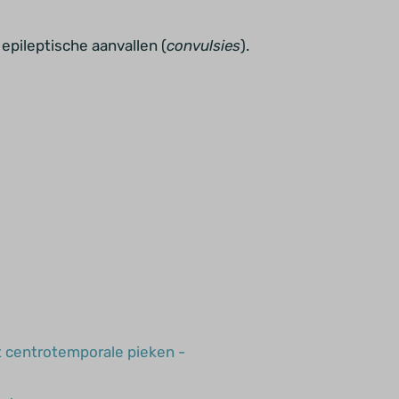
pileptische aanvallen (
convulsies
).
t centrotemporale pieken -