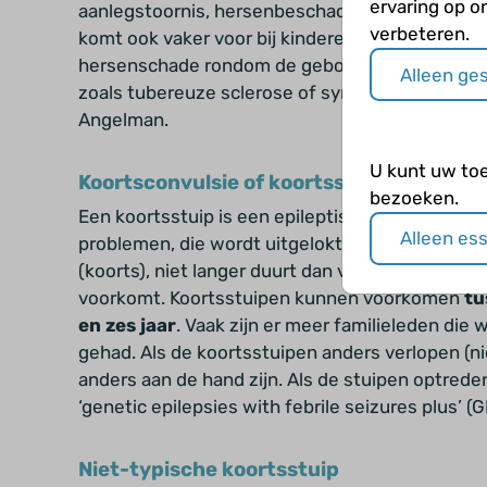
ervaring op o
aanlegstoornis, hersenbeschadiging of tubereu
verbeteren.
komt ook vaker voor bij kinderen die nog een a
hersenschade rondom de geboorte, of kindere
Alleen ge
zoals tubereuze sclerose of syndromen als he
Angelman.
U kunt uw to
Koortsconvulsie of koortsstuip
bezoeken.
Een koortsstuip is een epileptische aanval, bij 
Alleen es
problemen, die wordt uitgelokt door (snelle) v
(koorts), niet langer duurt dan vijftien minuten
voorkomt. Koortsstuipen kunnen voorkomen
tu
en zes jaar
. Vaak zijn er meer familieleden die
gehad. Als de koortsstuipen anders verlopen (nie
anders aan de hand zijn. Als de stuipen optrede
‘genetic epilepsies with febrile seizures plus’ (
Niet-typische koortsstuip