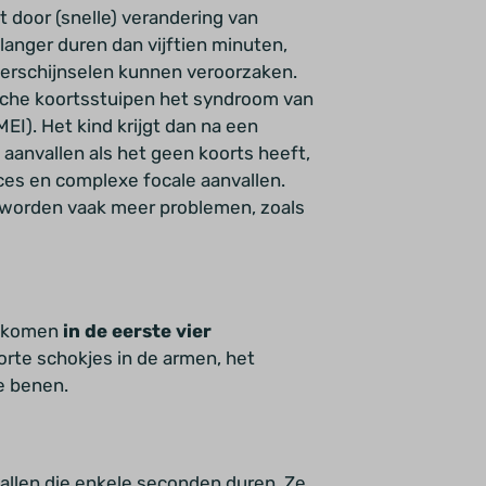
kt door (snelle) verandering van
langer duren dan vijftien minuten,
erschijnselen kunnen veroorzaken.
sche koortsstuipen het syndroom van
EI). Het kind krijgt dan na een
 aanvallen als het geen koorts heeft,
s en complexe focale aanvallen.
r worden vaak meer problemen, zoals
s komen
in de
eerste vier
rte schokjes in de armen, het
e benen.
allen die enkele seconden duren. Ze