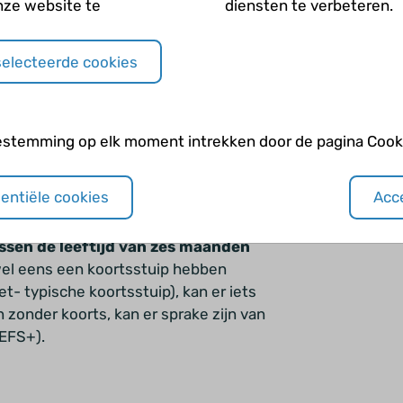
nze website te
diensten te verbeteren.
ze sclerose. Het syndroom van West
ndere aandoening hebben, zoals
n met een
genetische afwijkingen
selecteerde cookies
t syndroom van Down, Sturge Weber of
estemming op elk moment intrekken door de pagina Cooki
een kind zonder neurologische
sentiële cookies
Acce
erandering van lichaamstemperatuur
 en maar één maal per 24 uur
ssen de leeftijd van zes maanden
 wel eens een koortsstuip hebben
t- typische koortsstuip), kan er iets
n zonder koorts, kan er
sprake zijn van
GEFS+).