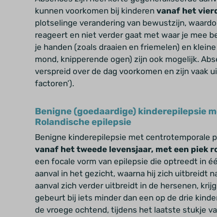
kunnen voorkomen bij kinderen
vanaf het vierd
plotselinge verandering van bewustzijn, waardo
reageert en niet verder gaat met waar je mee 
je handen (zoals draaien en friemelen) en kleine
mond, knipperende ogen)
zijn ook mogelijk. Ab
verspreid over de dag voorkomen en zijn vaak ui
factoren’).
Benigne (goedaardige) kinderepilepsie 
Rolandische epilepsie
Benigne kinderepilepsie met centrotemporale p
vanaf het tweede levensjaar, met een piek r
een focale vorm van epilepsie die optreedt in é
aanval in het gezicht, waarna hij zich uitbreidt
aanval zich verder uitbreidt in de hersenen, krij
gebeurt bij iets minder dan een op de drie kind
de vroege ochtend, tijdens het laatste stukje v