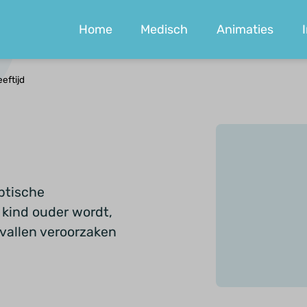
Home
Medisch
Animaties
eeftijd
ptische
 kind ouder wordt,
vallen veroorzaken