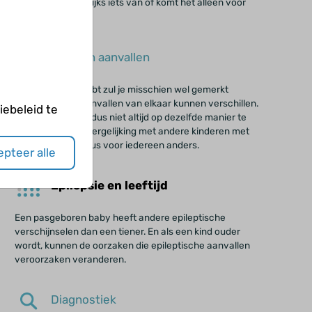
merk je er nauwelijks iets van of komt het alleen voor
tijdens de slaap.
Soorten aanvallen
Als je epilepsie hebt zul je misschien wel gemerkt
hebben dat de aanvallen van elkaar kunnen verschillen.
ebeleid te
Een aanval hoeft dus niet altijd op dezelfde manier te
verlopen. Ook in vergelijking met andere kinderen met
epilepsie. Het is dus voor iedereen anders.
pteer alle
Epilepsie en leeftijd
Een pasgeboren baby heeft andere epileptische
verschijnselen dan een tiener. En als een kind ouder
wordt, kunnen de oorzaken die epileptische aanvallen
veroorzaken veranderen.
Diagnostiek