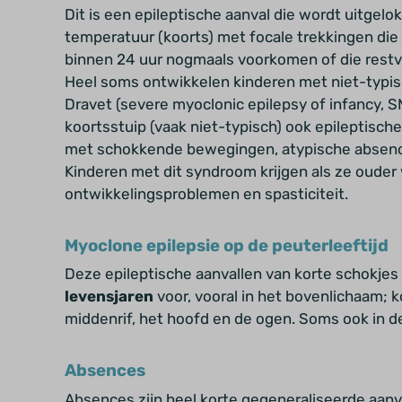
Dit is een epileptische aanval die wordt uitgelo
temperatuur (koorts) met focale trekkingen die 
binnen 24 uur nogmaals voorkomen of die restv
Heel soms ontwikkelen kinderen met niet-typi
Dravet (severe myoclonic epilepsy of infancy, SM
koortsstuip (vaak niet-typisch) ook epileptische
met schokkende bewegingen, atypische absence
Kinderen
met dit syndroom krijgen als ze oude
ontwikkelingsproblemen en spasticiteit.
Myoclone epilepsie op de peuterleeftijd
Deze epileptische aanvallen van korte schokje
levensjaren
voor, vooral in het
bovenlichaam; ko
middenrif, het hoofd en de ogen. Soms ook in d
Absences
Absences zijn heel korte gegeneraliseerde aanv