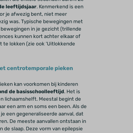
e leeftijdsjaar
. Kenmerkend is een
or je afwezig bent, niet meer
bezig was. Typische bewegingen met
 bewegingen in je gezicht (trillende
sences kunnen kort achter elkaar of
t te lokken (zie ook ‘Uitlokkende
met centrotemporale pieken
ieken kan voorkomen bij kinderen
ond de basisschoolleeftijd
. Het is
én lichaamshelft. Meestal begint de
 naar een arm en soms een been. Als de
g je een gegeneraliseerde aanval, dat
eren. De meeste aanvallen ontstaan in
an de slaap. Deze vorm van epilepsie