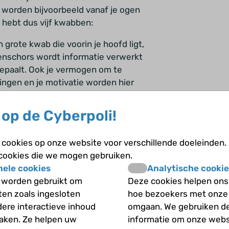
t worden bijvoorbeeld vanaf je ogen
hebt dus vijf kwabben:
grote kwab die voorin je hoofd ligt,
rsenschors wordt informatie verwerkt
bepaalt. Ook je vermogen om te
ingen en je motivatie worden hier
Deze kwab ligt aan de achterzijde van
op de Cyberpoli!
e van belang is voor het zien. Prikkels
n worden door zenuwenbanen naar de
cookies op onze website voor verschillende doeleinden.
n ze gelezen en verwerkt, zodat je
 cookies die we mogen gebruiken.
nele cookies
Analytische cookie
e kwab ligt aan de bovenzijde van je
 worden gebruikt om
Deze cookies helpen ons 
rdt informatie verwerkt die vanuit
iten zoals ingesloten
hoe bezoekers met onze
ok je vermogen om te leren en je
dere interactieve inhoud
omgaan. We gebruiken d
Deze kwab heb je dus nodig om te
maken. Ze helpen uw
informatie om onze webs