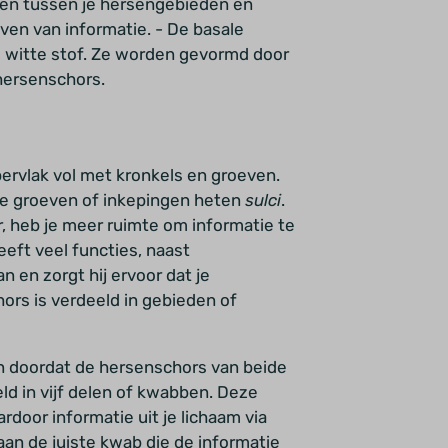
gen tussen je hersengebieden en
ven van informatie.
- De basale
de witte stof. Ze worden gevormd door
 hersenschors.
ervlak vol met kronkels en groeven.
 groeven of inkepingen heten
sulci
.
r, heb je meer ruimte om informatie te
eft veel functies, naast
n en zorgt hij ervoor dat je
rs is verdeeld in gebieden of
n doordat de hersenschors van beide
d in vijf delen of kwabben. Deze
rdoor informatie uit je lichaam via
n de juiste kwab die de informatie