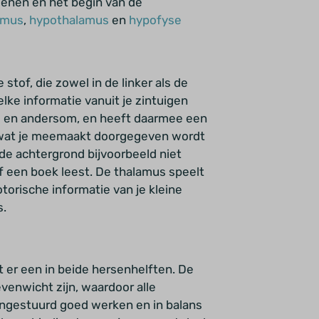
enen en het begin van de
amus
,
hypothalamus
en
hypofyse
stof, die zowel in de linker als de
lke informatie vanuit je zintuigen
 en andersom, en heeft daarmee een
ts wat je meemaakt doorgegeven wordt
p de achtergrond bijvoorbeeld niet
 of een boek leest. De thalamus speelt
torische informatie van je kleine
s.
 er een in beide hersenhelften. De
venwicht zijn, waardoor alle
ngestuurd goed werken en in balans