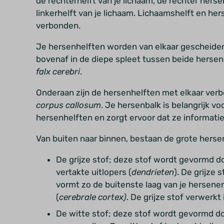
de rechterhelft van je lichaam, de rechter hersen
linkerhelft van je lichaam. Lichaamshelft en hers
verbonden.
Je hersenhelften worden van elkaar gescheiden
bovenaf in de diepe spleet tussen beide herse
falx cerebri
.
Onderaan zijn de hersenhelften met elkaar ver
corpus callosum
. Je hersenbalk is belangrijk 
hersenhelften en zorgt ervoor dat ze informati
Van buiten naar binnen, bestaan de grote hersen
De grijze stof; deze stof wordt gevormd d
vertakte uitlopers (
dendrieten
). De grijze 
vormt zo de buitenste laag van je hersene
(
cerebrale
cortex)
. De grijze stof verwerkt
De witte stof; deze stof wordt gevormd doo