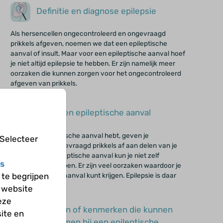
Definitie en diagnose epilepsie
Als hersencellen ongecontroleerd en ongevraagd
prikkels afgeven, noemen we dat een epileptische
aanval of insult. Maar voor een epileptische aanval hoef
je niet altijd epilepsie te hebben. Er zijn namelijk meer
oorzaken die kunnen zorgen voor het ongecontroleerd
afgeven van prikkels.
Oorzaken epileptische aanval
Als je een epileptische aanval hebt, geven je
 Selecteer
hersencellen ongevraagd prikkels af aan delen van je
lichaam. Een epileptische aanval kun je niet zelf
s
beginnen of stoppen. Er zijn veel oorzaken waardoor je
een epileptische aanval kunt krijgen. Epilepsie is daar
te begrijpen
een van.
 website
eze
Klachten of kenmerken die kunnen
ite en
voorkomen bij een epileptische