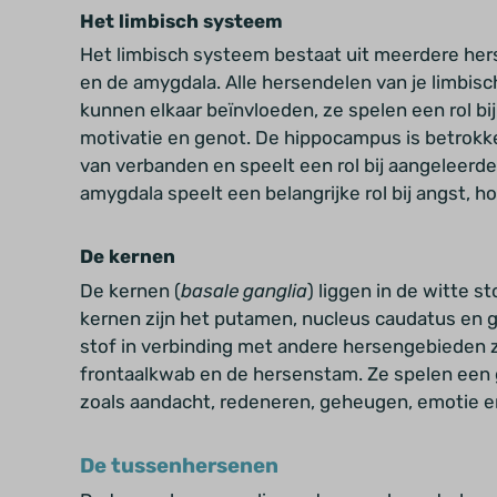
Het limbisch systeem
Het limbisch systeem bestaat uit meerdere he
en de amygdala. Alle hersendelen van je limb
kunnen elkaar beïnvloeden, ze spelen een rol b
motivatie en genot. De hippocampus is betrokk
van verbanden en speelt een rol bij aangeleerd
amygdala speelt een
belangrijke rol bij angst, h
De kernen
De kernen (
basale ganglia
) liggen in de witte s
kernen zijn het putamen, nucleus caudatus en gl
stof in verbinding met andere hersengebieden z
frontaalkwab en de hersenstam. Ze spelen een gr
zoals aandacht, redeneren, geheugen, emotie 
De tussenhersenen