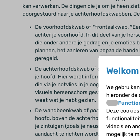
kan verwerken. De dingen die je om je heen zie
doorgestuurd naar je achterhoofdskwabben. Je 
De voorhoofdskwab of *frontaalkwab. *Een 
achter je voorhoofd. In dit deel van je he
die onder andere je gedrag en je emoties 
plannen, het aanleren van bepaalde handel
geregeld.
De achterhoofdskwab of
occipitaalkwab
. 
Welkom 
je hoofd. Hier wordt informatie verwerkt di
die via je netvlies in je oog binnenkome
We gebruiken 
visuele hersenschors gestuurd. Daar worde
hieronder de
weet wat je hebt gezien.
Functio
De wandbeenkwab of
pariëtaalkwab
. Dez
Deze cookies
hoofd, boven de achterhoofdskwab. Hier wo
functionalite
je zintuigen (zoals je neus) binnenkomt, o
video's en an
aandacht te richten wordt hier geregeld. 
mogelijk te 