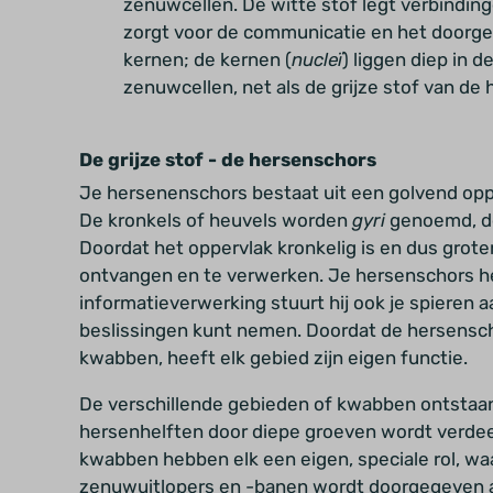
zenuwcellen. De witte stof legt verbindin
zorgt voor de communicatie en het doorge
kernen; de kernen (
nucleï
) liggen diep in 
zenuwcellen, net als de grijze stof van de
De grijze stof - de hersenschors
Je hersenenschors bestaat uit een golvend opp
De kronkels of heuvels worden
gyri
genoemd, de
Doordat het oppervlak kronkelig is en dus grote
ontvangen en te verwerken. Je hersenschors he
informatieverwerking stuurt hij ook je spieren aa
beslissingen kunt nemen. Doordat de hersenscho
kwabben, heeft elk gebied zijn eigen functie.
De verschillende gebieden of kwabben ontstaa
hersenhelften door diepe groeven wordt verdeel
kwabben hebben elk een eigen, speciale rol, waa
zenuwuitlopers en -banen wordt doorgegeven aa