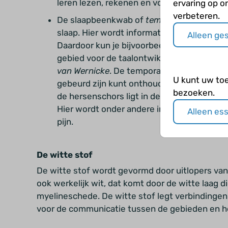
leren lezen, rekenen en voor de ontwikkelin
ervaring op o
verbeteren.
De slaapbeenkwab of
temporaalkwab
. Dez
slaap. Hier wordt informatie verwerkt die va
Alleen ge
Daardoor kun je bijvoorbeeld dingen herk
gebied voor de taalontwikkeling, ligt op d
van Wernicke
. De temporaalkwab zorgt er o
U kunt uw to
gebeurd zijn kunt onthouden.
- De eiland
bezoeken.
de hersenschors ligt in de groeve tussen
Hier wordt onder andere informatie verwerk
Alleen es
pijn.
De witte stof
De witte stof wordt gevormd door uitlopers van
ook werkelijk wit, dat komt door de witte laag d
myelineschede.
De witte stof legt verbindinge
voor de communicatie tussen de gebieden en h