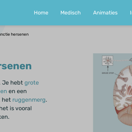
Home
Medisch
Animaties
nctie hersenen
rsenen
. Je hebt
grote
nen
en een
t het
ruggenmerg
.
het is vooral
ken.