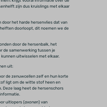
helft krijgt vooral informatie over de
enhelft zijn dus kruislings met elkaar
 door het harde hersenvlies dat van
nhelften doorloopt, dit noemen we de
bonden door de hersenbalk, het
voor de samenwerking tussen je
e kunnen uitwisselen met elkaar.
en uit:
oor de zenuwcellen zelf en hun korte
stof ligt om de witte stof heen en
n. Deze laag heet de hersenschors
 informatie.
r uitlopers (
axonen
) van