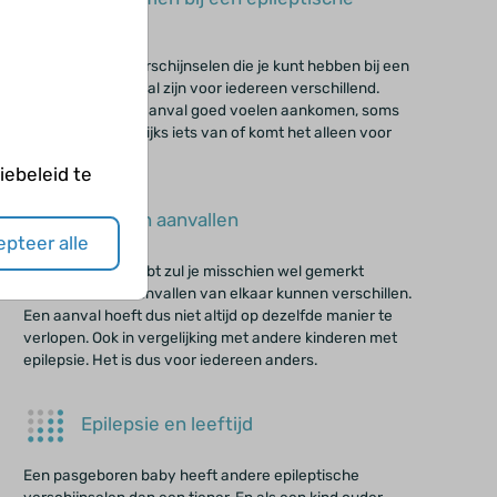
aanval
De klachten of verschijnselen die je kunt hebben bij een
epileptische aanval zijn voor iedereen verschillend.
Soms kun je een aanval goed voelen aankomen, soms
merk je er nauwelijks iets van of komt het alleen voor
tijdens de slaap.
ebeleid te
Soorten aanvallen
pteer alle
Als je epilepsie hebt zul je misschien wel gemerkt
hebben dat de aanvallen van elkaar kunnen verschillen.
Een aanval hoeft dus niet altijd op dezelfde manier te
verlopen. Ook in vergelijking met andere kinderen met
epilepsie. Het is dus voor iedereen anders.
Epilepsie en leeftijd
Een pasgeboren baby heeft andere epileptische
verschijnselen dan een tiener. En als een kind ouder