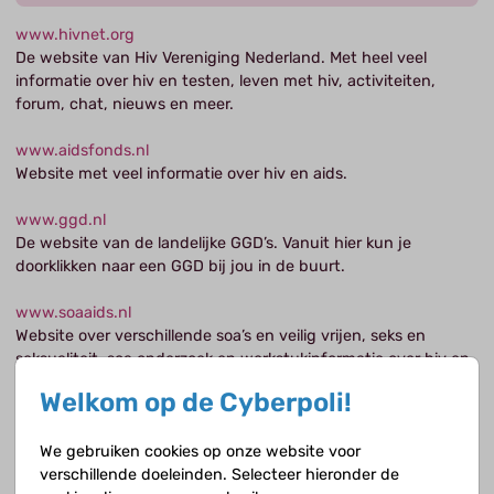
www.hivnet.org
De website van Hiv Vereniging Nederland. Met heel veel
informatie over hiv en testen, leven met hiv, activiteiten,
forum, chat, nieuws en meer.
www.aidsfonds.nl
Website met veel informatie over hiv en aids.
www.ggd.nl
De website van de landelijke GGD’s. Vanuit hier kun je
doorklikken naar een GGD bij jou in de buurt.
www.soaaids.nl
Website over verschillende soa’s en veilig vrijen, seks en
seksualiteit, soa onderzoek en werkstukinformatie over hiv en
aids.
Welkom op de Cyberpoli!
www.jongpositief.nl
Website voor jongeren met hiv van 10-30 jaar met informatie
We gebruiken cookies op onze website voor
over het leven met hiv, ervaringen lezen, contacten leggen,
verschillende doeleinden. Selecteer hieronder de