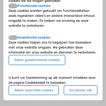
forum, activiteiten en meer.
cookies die we mogen gebruiken.
Functionele cookies
www.sense.info
Deze cookies worden gebruikt om functionaliteiten
Website voor al je vragen over seks, verliefdheid, relaties,
zoals ingesloten video's en andere interactieve inhoud
liefde en alles wat daarbij komt kijken.
mogelijk te maken. Ze helpen uw ervaring op onze
website te verbeteren.
www.mantotman.nl
website met informatie over seksualiteit en seks bij mannen.
Analytische cookies
Deze cookies helpen ons te begrijpen hoe bezoekers
met onze website omgaan. We gebruiken deze
Wat is Hiv?
informatie om onze website en diensten te verbeteren.
Alleen geselecteerde cookies
U kunt uw toestemming op elk moment intrekken door
de pagina Cookiebeleid te bezoeken.
Alleen essentiële cookies
Accepteer alle