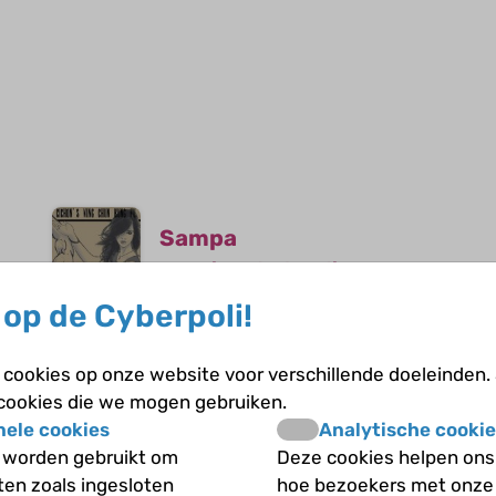
Sampa
Ervaringsdeskundige
op de Cyberpoli!
Hallo ik ben Sampa. Vanaf mijn geboorte ben
ik hiv positief. Ik heb dit gekregen via mijn
cookies op onze website voor verschillende doeleinden.
moeder tijdens de zwangerschap, want ik
 cookies die we mogen gebruiken.
heb nooit borstvoeding gehad. Ik slik al jaren
nele cookies
Analytische cookie
medicijnen en dat gaat super goed. Zelf ben
 worden gebruikt om
Deze cookies helpen ons 
ik er wel actief mee bezig, bijvoorbeeld dat ik
iten zoals ingesloten
hoe bezoekers met onze
Stel je vraag aan