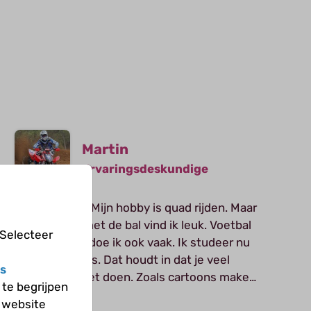
Martin
Ervaringsdeskundige
Ik ben Martin. Mijn hobby is quad rijden. Maar
ook sporten met de bal vind ik leuk. Voetbal
 Selecteer
en tennissen doe ik ook vaak. Ik studeer nu
Media Graphics. Dat houdt in dat je veel
s
animaties moet doen. Zoals cartoons maken
te begrijpen
voor strips of films. Wellicht kan ik nu al of
 website
Stel je vraag aan