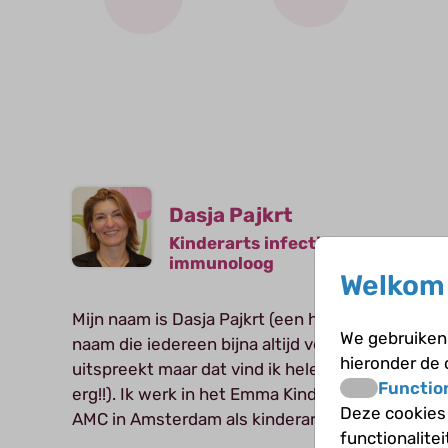
Dasja Pajkrt
Kinderarts infectioloog-
immunoloog
Welkom 
Mijn naam is Dasja Pajkrt (een hele moeilijke
We gebruiken 
naam die iedereen bijna altijd verkeerd
hieronder de
uitspreekt maar dat vind ik helemaal niet
Functio
erg!!). Ik werk in het Emma Kinderziekenhuis
Deze cookies
AMC in Amsterdam als kinderarts-
functionalite
infectioloog. Dat betekent in gewone taal