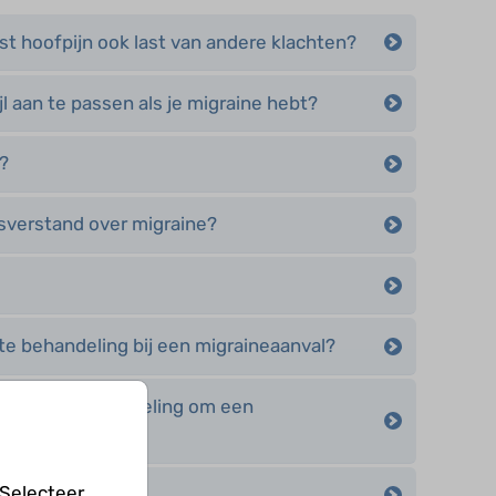
ast hoofpijn ook last van andere klachten?
jl aan te passen als je migraine hebt?
?
isverstand over migraine?
ute behandeling bij een migraineaanval?
reventieve behandeling om een
orkomen?
 Selecteer
aine doen?