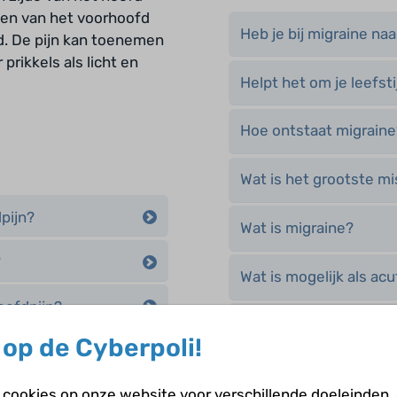
jden van het voorhoofd
Heb je bij migraine na
fd. De pijn kan toenemen
prikkels als licht en
Helpt het om je leefsti
Hoe ontstaat migraine
Wat is het grootste m
dpijn?
Wat is migraine?
?
Wat is mogelijk als ac
oofdpijn?
Wat is mogelijk als p
op de Cyberpoli!
migraineaanval te vo
cookies op onze website voor verschillende doeleinden.
Wat kun je tegen migr
migraine hebt?