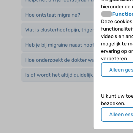
hieronder de
Functio
Hoe ontstaat migraine?
Deze cookies
functionalite
Wat is clusterhoofdpijn, trigeminale autonome
video's en an
mogelijk te 
Heb je bij migraine naast hoofpijn ook last va
ervaring op o
verbeteren.
Hoe onderzoekt de dokter waardoor je hoofdp
Alleen ge
Is of wordt het altijd duidelijk waarom je hoof
U kunt uw to
bezoeken.
Alleen es