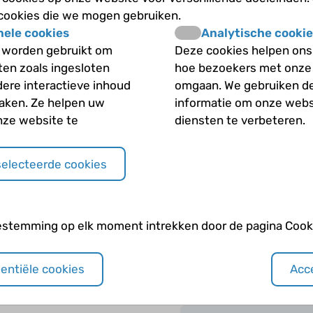
 cookies die we mogen gebruiken.
nele cookies
Analytische cookie
Wat voor soort pijn heb
 worden gebruikt om
Deze cookies helpen ons 
iten zoals ingesloten
hoe bezoekers met onze
 cefalalgie?
Zijn er meer medicijne
dere interactieve inhoud
omgaan. We gebruiken d
ouder wordt?
maken. Ze helpen uw
informatie om onze webs
n andere klachten?
nze website te
diensten te verbeteren.
ijn hebt?
selecteerde cookies
Andere categori
dpijn hebt?
Aanhoudend last van
estemming op elk moment intrekken door de pagina Cooki
Clusterhoofdpijn
sentiële cookies
Acce
Genetische hoofdpij