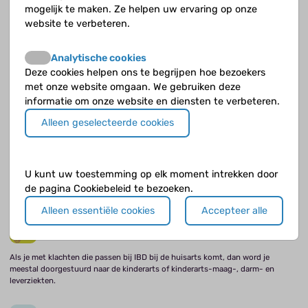
mogelijk te maken. Ze helpen uw ervaring op onze
Een ontregelde immuunreactie en IBD
website te verbeteren.
Als je IBD hebt, werkt een deel van je afweer niet op de juiste manier.
Analytische cookies
Deze cookies helpen ons te begrijpen hoe bezoekers
Het microbioom en IBD
met onze website omgaan. We gebruiken deze
informatie om onze website en diensten te verbeteren.
De samenstelling van je microbioom verandert regelmatig, o.a. door de
omgeving waarin je leeft en het voedsel dat je eet.
Alleen geselecteerde cookies
Klachten bij IBD
U kunt uw toestemming op elk moment intrekken door
De klachten die horen bij de ziekte van Crohn, colitis ulcerosa en IBD-
de pagina Cookiebeleid te bezoeken.
unclassified verschillen van elkaar, maar er zijn ook overeenkomsten.
Alleen essentiële cookies
Accepteer alle
Het stellen van de diagnose IBD
Als je met klachten die passen bij IBD bij de huisarts komt, dan word je
meestal doorgestuurd naar de kinderarts of kinderarts-maag-, darm- en
leverziekten.