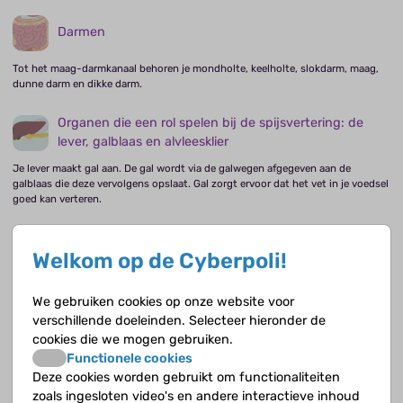
Darmen
Tot het maag-darmkanaal behoren je mondholte, keelholte, slokdarm, maag,
dunne darm en dikke darm.
Organen die een rol spelen bij de spijsvertering: de
lever, galblaas en alvleesklier
Je lever maakt gal aan. De gal wordt via de galwegen afgegeven aan de
galblaas die deze vervolgens opslaat. Gal zorgt ervoor dat het vet in je voedsel
goed kan verteren.
Het microbioom
Welkom op de Cyberpoli!
De bacteriën en andere micro-organismen in je maag-darmkanaal
We gebruiken cookies op onze website voor
verschillende doeleinden. Selecteer hieronder de
IBD (inflammatory bowel disease)
cookies die we mogen gebruiken.
Functionele cookies
De ziekte van Crohn of colitis ulcerosa
Deze cookies worden gebruikt om functionaliteiten
zoals ingesloten video's en andere interactieve inhoud