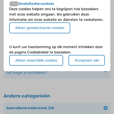
Wat zijn de klachten bij poly-articulaire JIA?
Analytische cookies
Deze cookies helpen ons te begrijpen hoe bezoekers
met onze website omgaan. We gebruiken deze
Welke klachten en problemen heb je bij systemische
informatie om onze website en diensten te verbeteren.
JIA?
Alleen geselecteerde cookies
Welke klachten heb je bij artritis met enthesitis?
Welke klachten heb je bij artritis psoriatica?
U kunt uw toestemming op elk moment intrekken door
de pagina Cookiebeleid te bezoeken.
Welke typen JIA bestaan er?
Alleen essentiële cookies
Accepteer alle
Zijn bij systemische JIA de gewrichten altijd vanaf
het begin al ontstoken?
Andere categorieën
Aanvullend onderzoek JIA