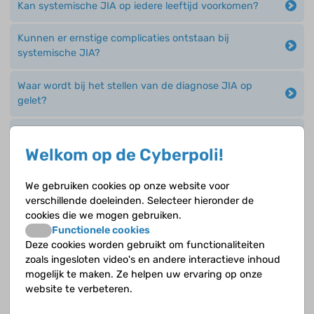
Kan systemische JIA op iedere leeftijd voorkomen?
Kunnen er ernstige complicaties ontstaan bij
systemische JIA?
Waar wordt bij het stellen van de diagnose JIA op
gelet?
Waarom moeten kinderen met oligo-articulaire JIA
vaker door de oogarts gecontroleerd worden?
Welkom op de Cyberpoli!
Wat moet de arts weten over de duur van de klachten
We gebruiken cookies op onze website voor
voordat hij de diagnose JIA kan stellen?
verschillende doeleinden. Selecteer hieronder de
cookies die we mogen gebruiken.
Wat zijn de kenmerken van oligo-articulaire JIA?
Functionele cookies
Deze cookies worden gebruikt om functionaliteiten
zoals ingesloten video's en andere interactieve inhoud
Wat zijn de klachten bij poly-articulaire JIA als de
mogelijk te maken. Ze helpen uw ervaring op onze
reumafactor positief is (RF +) en hoe vaak komt het
website te verbeteren.
voor?