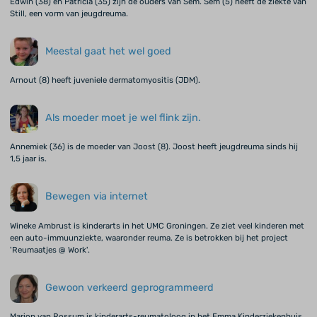
Edwin (38) en Patricia (35) zijn de ouders van Sem. Sem (5) heeft de ziekte van
Still, een vorm van jeugdreuma.
Meestal gaat het wel goed
Arnout (8) heeft juveniele dermatomyositis (JDM).
Als moeder moet je wel flink zijn.
Annemiek (36) is de moeder van Joost (8). Joost heeft jeugdreuma sinds hij
1,5 jaar is.
Bewegen via internet
Wineke Ambrust is kinderarts in het UMC Groningen. Ze ziet veel kinderen met
een auto-immuunziekte, waaronder reuma. Ze is betrokken bij het project
'Reumaatjes @ Work'.
Gewoon verkeerd geprogrammeerd
Marion van Rossum is kinderarts-reumatoloog in het Emma Kinderziekenhuis