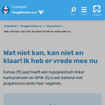
Cyberpoli
Jeugdreuma e.a.
inloggen
Cyberpoli
Jeugdreuma e.a.
Interviews
Wat niet kan, kan niet en klaar! Ik heb er vrede mee nu
Wat niet kan, kan niet en
klaar! Ik heb er vrede mee nu
Esmee (15 jaar) heeft een hypoplastisch linker
hartsyndroom en WPW. Zij is ook bekend met
jeugdreuma sinds haar negende.