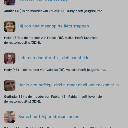
Judith (48) is de moeder van Laudy(14). Laudy heeft jeugdreuma.
Hij kon niet meer op de fiets stappen
Helen (50) is de moeder van Maikel (15). Maikel heeft juveniele
dermatomyositis (JDM).
Iedereen dacht dat zij zich aanstelde
Hedy (43) is de moeder van Valeska (15). Valeska heeft jeugdreuma.
Het is een heftige ziekte, maar er zit wel toekomst in
Gerlinda (35) is de moeder van Fabian (3). Fabian heeft juveniele
dermatomyositis( JDM).
Soms heeft hij prednison-buien