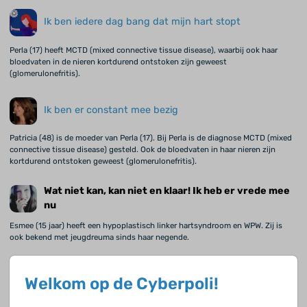
Ik ben iedere dag bang dat mijn hart stopt
Perla (17) heeft MCTD (mixed connective tissue disease), waarbij ook haar
bloedvaten in de nieren kortdurend ontstoken zijn geweest
(glomerulonefritis).
Ik ben er constant mee bezig
Patricia (48) is de moeder van Perla (17). Bij Perla is de diagnose MCTD (mixed
connective tissue disease) gesteld. Ook de bloedvaten in haar nieren zijn
kortdurend ontstoken geweest (glomerulonefritis).
Wat niet kan, kan niet en klaar! Ik heb er vrede mee
nu
Esmee (15 jaar) heeft een hypoplastisch linker hartsyndroom en WPW. Zij is
ook bekend met jeugdreuma sinds haar negende.
Positieve effecten bewegingsprogramma’s
Welkom op de Cyberpoli!
Jan Jaap van der Net is kinderfysiotherapeut en hoofd van het