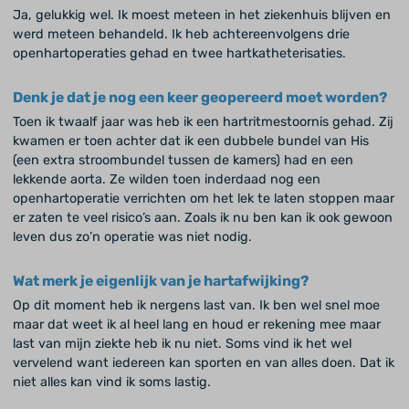
Ja, gelukkig wel. Ik moest meteen in het ziekenhuis blijven en
werd meteen behandeld. Ik heb achtereenvolgens drie
openhartoperaties gehad en twee hartkatheterisaties.
Denk je dat je nog een keer geopereerd moet worden?
Toen ik twaalf jaar was heb ik een hartritmestoornis gehad. Zij
kwamen er toen achter dat ik een dubbele bundel van His
(een extra stroombundel tussen de kamers) had en een
lekkende aorta. Ze wilden toen inderdaad nog een
openhartoperatie verrichten om het lek te laten stoppen maar
er zaten te veel risico’s aan. Zoals ik nu ben kan ik ook gewoon
leven dus zo’n operatie was niet nodig.
Wat merk je eigenlijk van je hartafwijking?
Op dit moment heb ik nergens last van. Ik ben wel snel moe
maar dat weet ik al heel lang en houd er rekening mee maar
last van mijn ziekte heb ik nu niet. Soms vind ik het wel
vervelend want iedereen kan sporten en van alles doen. Dat ik
niet alles kan vind ik soms lastig.