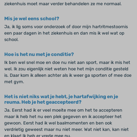
ziekenhuis moet maar verder behandelen ze me normaal.
Mis je wel eens school?
Ja, ik lig soms voor onderzoek of door mijn hartritmestoornis
een paar dagen in het ziekenhuis en dan mis ik wel wat op
school.
Hoe is het nu met je conditie?
Ik ben wel snel moe en doe nu niet aan sport, maar ik mis het
wel. Ik zou eigenlijk niet weten hoe het mijn conditie gesteld
is. Daar kom ik alleen achter als ik weer ga sporten of mee doe
met gym.
Het is niet niks wat je hebt, je hartafwijking en je
reuma. Heb je het geaccepteerd?
Ja. Eerst had ik er veel moeite mee om het te accepteren
maar ik heb het nu een plek gegeven en ik accepteer het
gewoon. Eerst had ik wel baalmomenten en ben ook
verdrietig geweest maar nu niet meer. Wat niet kan, kan niet
en klaar! Ik heb er vrede mee nu.