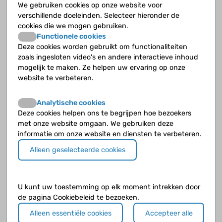
We gebruiken cookies op onze website voor
kinderbewegingscentrum van het Wilhelmina Kinderziekenhuis.
verschillende doeleinden. Selecteer hieronder de
cookies die we mogen gebruiken.
Een rolstoel is het einde nog niet
Functionele cookies
Deze cookies worden gebruikt om functionaliteiten
Myrna (18) heeft SLE. Ze wil later psycholoog worden.
zoals ingesloten video's en andere interactieve inhoud
mogelijk te maken. Ze helpen uw ervaring op onze
Ik slik alleen een paar medicijnen, dat is alles
website te verbeteren.
Mirjam (14) heeft SLE. Ze zit in de tweede klas van de middelbare school.
Analytische cookies
Deze cookies helpen ons te begrijpen hoe bezoekers
met onze website omgaan. We gebruiken deze
Zoveel mogelijk actief blijven
informatie om onze website en diensten te verbeteren.
Jeannette Cappon is kinder- en jongerenfysiotherapeut bij Reade, het
Alleen geselecteerde cookies
centrum voor revalidatie en reumatologie.
We dachten aan groeipijnen
U kunt uw toestemming op elk moment intrekken door
de pagina Cookiebeleid te bezoeken.
Riëtte (36) is de moeder van Arnout (8). Arnout heeft juveniele
dermatomyositis
Alleen essentiële cookies
Accepteer alle