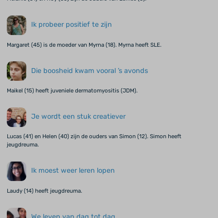
Ik probeer positief te zijn
Margaret (45) is de moeder van Myrna (18). Myrna heeft SLE.
Die boosheid kwam vooral ’s avonds
Maikel (15) heeft juveniele dermatomyositis (JDM).
Je wordt een stuk creatiever
Lucas (41) en Helen (40) zijn de ouders van Simon (12). Simon heeft
jeugdreuma.
Ik moest weer leren lopen
Laudy (14) heeft jeugdreuma.
We leven van dag tot dag