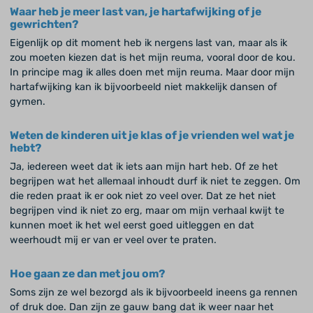
Waar heb je meer last van, je hartafwijking of je
gewrichten?
Eigenlijk op dit moment heb ik nergens last van, maar als ik
zou moeten kiezen dat is het mijn reuma, vooral door de kou.
In principe mag ik alles doen met mijn reuma. Maar door mijn
hartafwijking kan ik bijvoorbeeld niet makkelijk dansen of
gymen.
Weten de kinderen uit je klas of je vrienden wel wat je
hebt?
Ja, iedereen weet dat ik iets aan mijn hart heb. Of ze het
begrijpen wat het allemaal inhoudt durf ik niet te zeggen. Om
die reden praat ik er ook niet zo veel over. Dat ze het niet
begrijpen vind ik niet zo erg, maar om mijn verhaal kwijt te
kunnen moet ik het wel eerst goed uitleggen en dat
weerhoudt mij er van er veel over te praten.
Hoe gaan ze dan met jou om?
Soms zijn ze wel bezorgd als ik bijvoorbeeld ineens ga rennen
of druk doe. Dan zijn ze gauw bang dat ik weer naar het