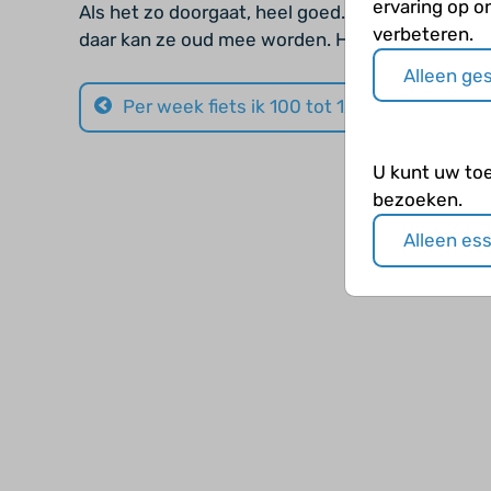
ervaring op o
Als het zo doorgaat, heel goed. Ze zal levensl
verbeteren.
daar kan ze oud mee worden. Hier is goed mee t
Alleen ge
Per week fiets ik 100 tot 125 km
U kunt uw to
bezoeken.
Alleen es