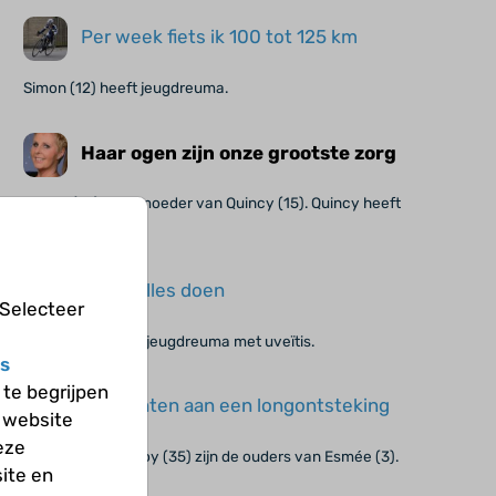
Per week fiets ik 100 tot 125 km
Simon (12) heeft jeugdreuma.
Haar ogen zijn onze grootste zorg
Saskia (49) is de moeder van Quincy (15). Quincy heeft
jeugdreuma.
Ik kan alles doen
 Selecteer
Quincy (15) heeft jeugdreuma met uveïtis.
s
te begrijpen
Ze dachten aan een longontsteking
 website
eze
Melanie (31) en Roy (35) zijn de ouders van Esmée (3).
ite en