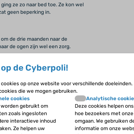
 ging ze zo naar bed toe. Ze kon wel
at geen beperking in.
 om de drie maanden naar de
ar de ogen zijn wel een zorg.
op de Cyberpoli!
linkeroog wel wat schade opgelopen.
j weinig hinder van. De vlekjes die ze
cookies op onze website voor verschillende doeleinden.
ira erbij voorgesteld om het grondig
 cookies die we mogen gebruiken.
r zijn we wel heel blij mee. De MTX
nele cookies
Analytische cookie
 ben doktersassistente. De humira is
 worden gebruikt om
Deze cookies helpen ons 
 zelf.
iten zoals ingesloten
hoe bezoekers met onze
dere interactieve inhoud
omgaan. We gebruiken d
maken. Ze helpen uw
informatie om onze webs