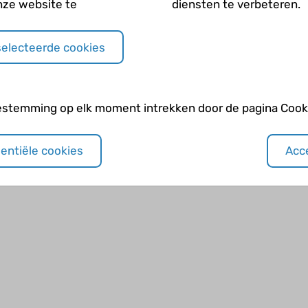
nze website te
diensten te verbeteren.
ang medicijnen moeten gebruiken, maar
e leven.
selecteerde cookies
Ik kan alles doen
estemming op elk moment intrekken door de pagina Cooki
sentiële cookies
Acce