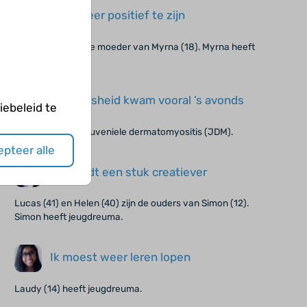
Ik probeer positief te zijn
Margaret (45) is de moeder van Myrna (18). Myrna heeft
SLE.
Die boosheid kwam vooral ’s avonds
ebeleid te
Maikel (15) heeft juveniele dermatomyositis (JDM).
pteer alle
Je wordt een stuk creatiever
Lucas (41) en Helen (40) zijn de ouders van Simon (12).
Simon heeft jeugdreuma.
Ik moest weer leren lopen
Laudy (14) heeft jeugdreuma.