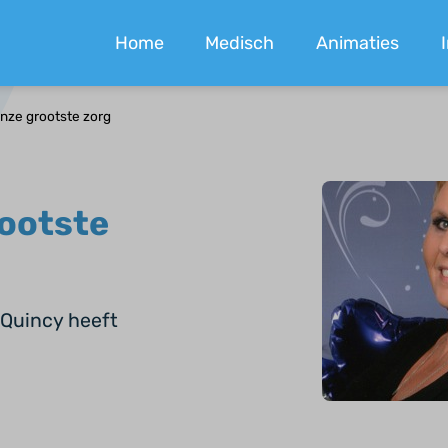
Home
Medisch
Animaties
onze grootste zorg
rootste
 Quincy heeft