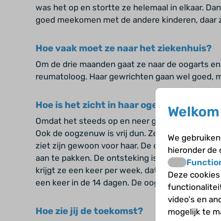
was het op en stortte ze helemaal in elkaar. Dan
goed meekomen met de andere kinderen, daar z
Hoe vaak moet ze naar het ziekenhuis?
Om de drie maanden gaat ze naar de oogarts en
reumatoloog. Haar gewrichten gaan wel goed, ma
Hoe is het zicht in haar ogen?
Welkom 
Omdat het steeds op en neer ging, heeft haar 
Ook de oogzenuw is vrij dun. Zelf heeft ze er vri
We gebruiken 
ziet zijn gewoon voor haar. De dokter heeft hum
hieronder de
aan te pakken. De ontsteking is nu rustig en daa
Functio
krijgt ze een keer per week, dat prik ik zelf. Ik
Deze cookies
een keer in de 14 dagen. De oogdruppels doet ze
functionalite
video's en an
Hoe zie jij de toekomst?
mogelijk te 