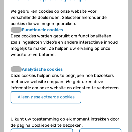
Hoe wordt de nier getransplanteerd (de operatie)?
We gebruiken cookies op onze website voor
verschillende doeleinden. Selecteer hieronder de
Hoeveel mag je drinken na een niertransplantatie?
cookies die we mogen gebruiken.
Functionele cookies
Deze cookies worden gebruikt om functionaliteiten
Kan de ziekte die je had voor de niertransplantatie
zoals ingesloten video's en andere interactieve inhoud
weer terugkomen in de getransplanteerde nier?
mogelijk te maken. Ze helpen uw ervaring op onze
website te verbeteren.
Kun je sporten na een niertransplantatie?
Analytische cookies
Met welke medicijnen kun je afstoting (rejectie) van
Deze cookies helpen ons te begrijpen hoe bezoekers
de getransplanteerde nier voorkomen?
met onze website omgaan. We gebruiken deze
informatie om onze website en diensten te verbeteren.
Van wie kun je een donornier krijgen?
Alleen geselecteerde cookies
Waarom is medicatie innemen een probleem?
Waaruit bestaat de voorbereiding voor een
U kunt uw toestemming op elk moment intrekken door
niertransplantatie?
de pagina Cookiebeleid te bezoeken.